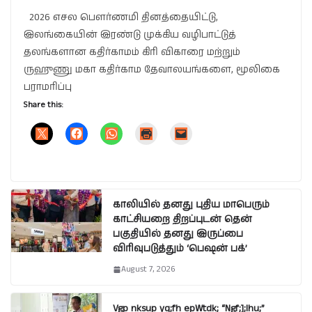
2026 எசல பௌர்ணமி தினத்தையிட்டு,
இலங்கையின் இரண்டு முக்கிய வழிபாட்டுத்
தலங்களான கதிர்காமம் கிரி விகாரை மற்றும்
ருஹுணு மகா கதிர்காம தேவாலயங்களை, மூலிகை
பராமரிப்பு
Share this:
காலியில் தனது புதிய மாபெரும்
காட்சியறை திறப்புடன் தென்
பகுதியில் தனது இருப்பை
விரிவுபடுத்தும் ‘பெஷன் பக்’
August 7, 2026
Vgp nksup yq;fh epWtdk; “Ngf;];lhu;”