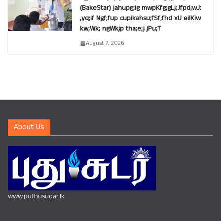
(BakeStar) jahupg;ig mwpKfg;gLj;Jfpd;wJ:
,yq;if Ngf;fup cupikahsu;fSf;fhd xU eilKiw
kw;Wk; ngWkjp tha;e;j jPu;T
August 7, 2026
About Us
www.puthusudar.lk