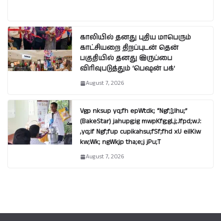
காலியில் தனது புதிய மாபெரும்
காட்சியறை திறப்புடன் தென்
பகுதியில் தனது இருப்பை
விரிவுபடுத்தும் ‘பெஷன் பக்’
August 7, 2026
Vgp nksup yq;fh epWtdk; “Ngf;];lhu;”
(BakeStar) jahupg;ig mwpKfg;gLj;Jfpd;wJ:
,yq;if Ngf;fup cupikahsu;fSf;fhd xU eilKiw
kw;Wk; ngWkjp tha;e;j jPu;T
August 7, 2026