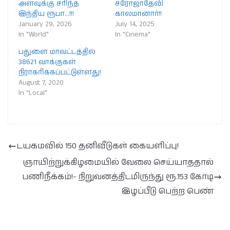
அளவுக்கு சரிந்த
சரோஜாதேவி
இந்திய ரூபா…!!!
காலமானார்!!
January 29, 2026
July 14, 2025
In "World"
In "Cinema"
பதுளை மாவட்டத்தில்
38621 வாக்குகள்
நிராகரிக்கப்பட்டுள்ளது!
August 7, 2020
In "Local"
டயகமவில் 150 தனிவீடுகள் கையளிப்பு!
ஞாயிற்றுக்கிழமையில் வேலை செய்யாததால்
பணிநீக்கம்!- நிறுவனத்திடமிருந்து ரூ.153 கோடி
இழப்பீடு பெற்ற பெண்