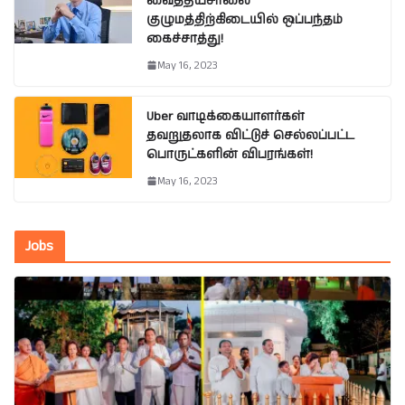
வைத்தியசாலை
குழுமத்திற்கிடையில் ஒப்பந்தம்
கைச்சாத்து!
May 16, 2023
Uber வாடிக்கையாளர்கள்
தவறுதலாக விட்டுச் செல்லப்பட்ட
பொருட்களின் விபரங்கள்!
May 16, 2023
Jobs