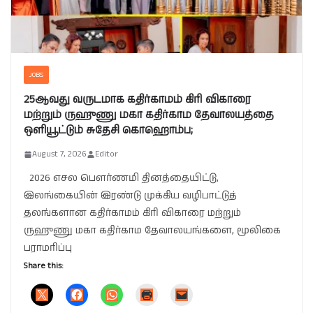
JOBS
25ஆவது வருடமாக கதிர்காமம் கிரி விகாரை
மற்றும் ருஹுணு மகா கதிர்காம தேவாலயத்தை
ஒளியூட்டும் சுதேசி கொஹொம்ப;
August 7, 2026
Editor
2026 எசல பௌர்ணமி தினத்தையிட்டு,
இலங்கையின் இரண்டு முக்கிய வழிபாட்டுத்
தலங்களான கதிர்காமம் கிரி விகாரை மற்றும்
ருஹுணு மகா கதிர்காம தேவாலயங்களை, மூலிகை
பராமரிப்பு
Share this: