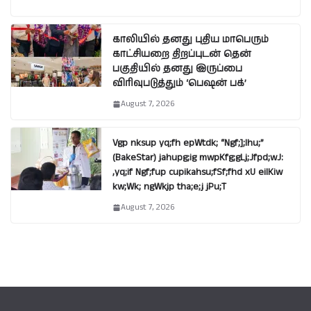
காலியில் தனது புதிய மாபெரும்
காட்சியறை திறப்புடன் தென்
பகுதியில் தனது இருப்பை
விரிவுபடுத்தும் ‘பெஷன் பக்’
August 7, 2026
Vgp nksup yq;fh epWtdk; “Ngf;];lhu;”
(BakeStar) jahupg;ig mwpKfg;gLj;Jfpd;wJ:
,yq;if Ngf;fup cupikahsu;fSf;fhd xU eilKiw
kw;Wk; ngWkjp tha;e;j jPu;T
August 7, 2026