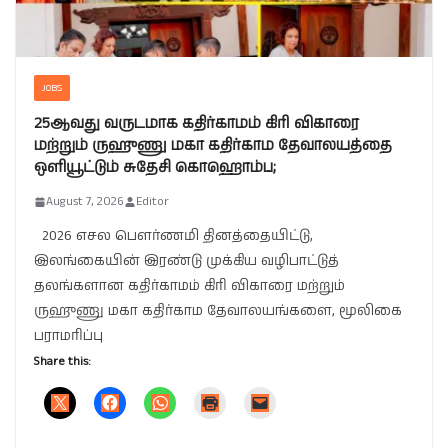
JOBS
25ஆவது வருடமாக கதிர்காமம் கிரி விகாரை
மற்றும் ருஹுணு மகா கதிர்காம தேவாலயத்தை
ஒளியூட்டும் சுதேசி கொஹொம்ப;
August 7, 2026
Editor
2026 எசல பௌர்ணமி தினத்தையிட்டு,
இலங்கையின் இரண்டு முக்கிய வழிபாட்டுத்
தலங்களான கதிர்காமம் கிரி விகாரை மற்றும்
ருஹுணு மகா கதிர்காம தேவாலயங்களை, மூலிகை
பராமரிப்பு
Share this: