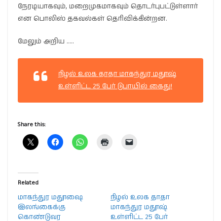
நேரடியாகவும், மறைமுகமாகவும் தொடர்புபட்டுள்ளார்
என பொலிஸ் தகவல்கள் தெரிவிக்கின்றன.
மேலும் அறிய …..
நிழல் உலக தாதா மாகந்துர மதூஷ்
உள்ளிட்ட 25 பேர் டுபாயில் கைது!
Share this:
Related
மாகந்துர மதூஷை
நிழல் உலக தாதா
இலங்கைக்கு
மாகந்துர மதூஷ்
கொண்டுவர
உள்ளிட்ட 25 பேர்