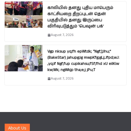
காலியில் தனது புதிய மாபெரும்
காட்சியறை திறப்புடன் தென்
பகுதியில் தனது இருப்பை
விரிவுபடுத்தும் ‘பெஷன் பக்’
August 7, 2026
Vgp nksup yq;fh epWtdk; “Ngf;];lhu;”
(BakeStar) jahupg;ig mwpKfg;gLj;Jfpd;wJ:
,yq;if Ngf;fup cupikahsu;fSf;fhd xU eilKiw
kw;Wk; ngWkjp tha;e;j jPu;T
August 7, 2026
About Us