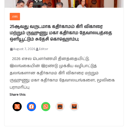
JOBS
25ஆவது வருடமாக கதிர்காமம் கிரி விகாரை
மற்றும் ருஹுணு மகா கதிர்காம தேவாலயத்தை
ஒளியூட்டும் சுதேசி கொஹொம்ப;
August 7, 2026
Editor
2026 எசல பௌர்ணமி தினத்தையிட்டு,
இலங்கையின் இரண்டு முக்கிய வழிபாட்டுத்
தலங்களான கதிர்காமம் கிரி விகாரை மற்றும்
ருஹுணு மகா கதிர்காம தேவாலயங்களை, மூலிகை
பராமரிப்பு
Share this: