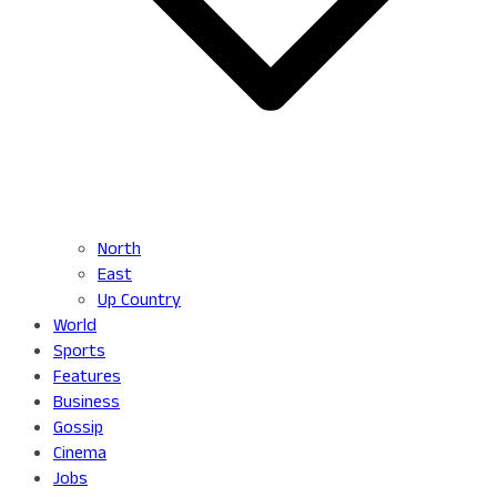
North
East
Up Country
World
Sports
Features
Business
Gossip
Cinema
Jobs