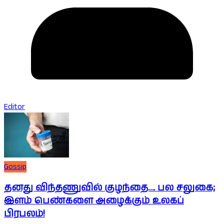
Editor
Gossip
தனது விந்தணுவில் குழந்தை…. பல சலுகை;
இளம் பெண்களை அழைக்கும் உலகப்
பிரபலம்!