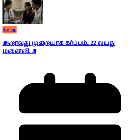
Gossip
ஆறாவது முறையாக கர்ப்பம்…22 வயது
மனைவி…!!!