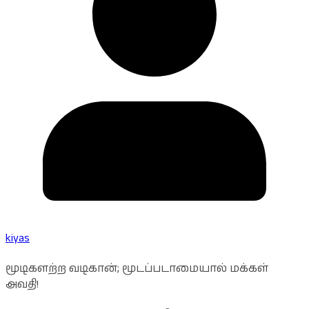
kiyas
மூடிகளற்ற வடிகான்; மூடப்படாமையால் மக்கள்
அவதி!