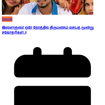
Gossip
இளைஞரை ஒரே நேரத்தில் திருமணம் செய்த மூன்று
சகோதரிகள்..!!