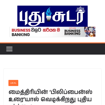
Skip
to
content
LOCAL
மைத்திரியின் ‘பிலிப்பைன்ஸ்
உரை’யால் வெடிக்கிறது புதிய