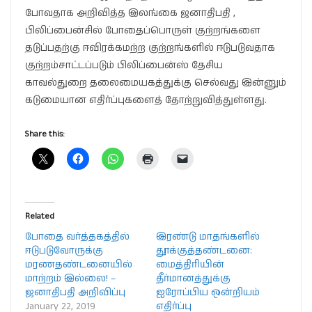
போவதாக அறிவித்த இலங்கை ஜனாதிபதி ,
பிலிப்பைன்சில் போதைப்பொருள் குற்றங்களை
தடுப்பதற்கு ஈவிரக்கமற்ற குற்றங்களில் ஈடுபடுவதாக
குற்றம்சாட்டப்படும் பிலிப்பைன்ஸ் தேசிய
காவல்துறை தலைமையகத்துக்கு செல்வது இன்னும்
கடுமையான எதிர்ப்புகளைத் தோற்றுவித்துள்ளது.
Share this:
Related
போதை வர்த்தகத்தில்
இரண்டு மாதங்களில்
ஈடுபடுவோருக்கு
தூக்குத்தண்டனை:
மரணதண்டனையில்
மைத்திரியின்
மாற்றம் இல்லை! –
தீர்மானத்துக்கு
ஜனாதிபதி அறிவிப்பு
ஐரோப்பிய ஒன்றியம்
January 22, 2019
எதிர்ப்பு