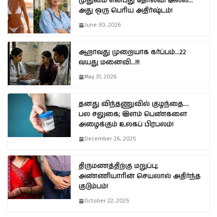
முதுமை என்பது தோல்வி அல்ல…
அது ஒரு பெரிய அதிர்ஷ்டம்!
June 30, 2026
ஆறாவது முறையாக கர்ப்பம்…22
வயது மனைவி…!!!
May 31, 2026
தனது விந்தணுவில் குழந்தை….
பல சலுகை; இளம் பெண்களை
அழைக்கும் உலகப் பிரபலம்!
December 26, 2025
திருமணத்திற்கு மறுப்பு;
அண்ணியாரின் செயலால் அதிர்ந்த
குடும்பம்!
October 22, 2025