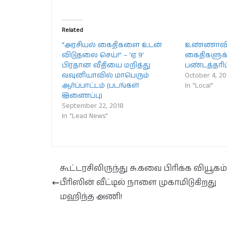
Related
“அரசியல் கைதிகளை உடன்
உண்ணாவி
விடுதலை செய்!” – ‘ஏ 9’
கைதிகளுக
பிரதான வீதியை மறித்து
பண்டத்தரிப
வவுனியாவில் மாபெரும்
October 4, 20
ஆர்ப்பாட்டம் (படங்கள்
In "Local"
இணைப்பு)
September 22, 2018
In "Lead News"
கூட்டரசிலிருந்து சு.கவை பிரிக்க வியூகம்
பீரிஸின் வீட்டில் நாளை முகாமிடுகிறது
மஹிந்த அணி!