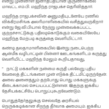
என்று முன்னாள் ஜனாதிபதியான குருணாகலை
மாவட்ட எம்.பி. மஹிந்த ராஜபக்ச தெரிவித்தார்.
மஹிந்த ராஜபக்சவின் அனுமதியுடனேயே ரணில்
விக்கிரமசிங்க அலரிமாளிகையில் வசித்துவருகிறார்
என்று ஜே.வி.பியால் நேற்று முன்வைக்கப்பட்ட
குற்றச்சாட்டுக்கு பதிலடிகொடுக்கும் வகையிலேயே
மஹிந்த மேற்படி கருத்தை வெளியிட்டார்.
கண்டி தலதாமாளிகையில் இன்று நடைபெற்ற
ஆன்மீக வழிபாட்டின் பின்னர் ஊடகங்களிடம் கருத்து
வெளியிட்ட மஹிந்த மேலும் கூறியதாவது,
” நாட்டு மக்களின் நன்மை கருதி பல்வேறு புதிய
வேலைத் திட்டங்களை முன் எடுக்க திட்டமிட்டிருந்தேன்.
அவை அனைத்தும் தற்போது பொது மக்களுக்கு
கிடைக்காமல் செய்யப்பட்டுள்ளன. இதற்கு ஐக்கிய
தேசியக்கட்சியே பொறுப்புகூறவேண்டும்.
பொதுத்தேர்தலுக்கு செல்வதே அரசியல்
நெருக்கடிக்கான சிறந்த தீர்வாக அமையும். ஐக்கிய