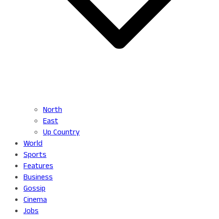
North
East
Up Country
World
Sports
Features
Business
Gossip
Cinema
Jobs