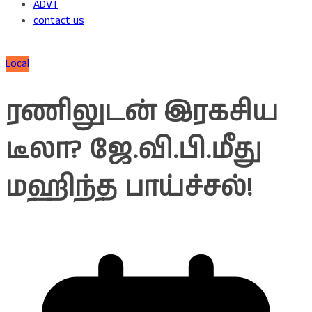
ADVT
contact us
Local
ரணிலுடன் இரகசிய
டீலா? ஜே.வி.பி.மீது
மஹிந்த பாய்ச்சல்!