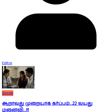
Editor
Gossip
ஆறாவது முறையாக கர்ப்பம்…22 வயது
மனைவி…!!!