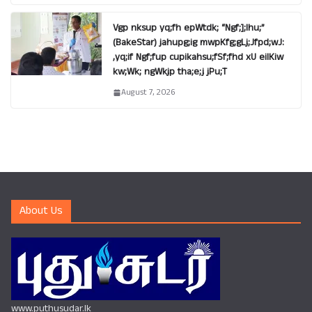
Vgp nksup yq;fh epWtdk; “Ngf;];lhu;”
(BakeStar) jahupg;ig mwpKfg;gLj;Jfpd;wJ:
,yq;if Ngf;fup cupikahsu;fSf;fhd xU eilKiw
kw;Wk; ngWkjp tha;e;j jPu;T
August 7, 2026
About Us
www.puthusudar.lk