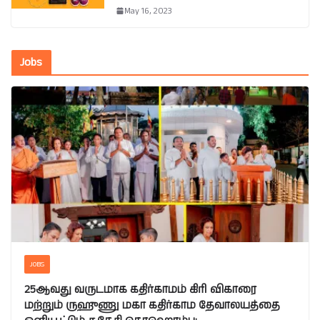
May 16, 2023
Jobs
JOBS
25ஆவது வருடமாக கதிர்காமம் கிரி விகாரை
மற்றும் ருஹுணு மகா கதிர்காம தேவாலயத்தை