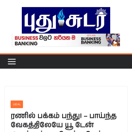
Skip
to
content
LOCAL
ரணில் பக்கம் பந்து! – பாய்ந்த
வேகத்திலேயே யூ டேன்