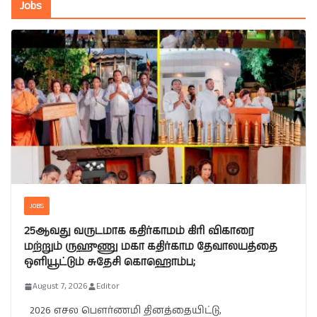
Jobs
JOBS
25ஆவது வருடமாக கதிர்காமம் கிரி விகாரை
மற்றும் ருஹுணு மகா கதிர்காம தேவாலயத்தை
ஒளியூட்டும் சுதேசி கொஹொம்ப;
August 7, 2026
Editor
2026 எசல பௌர்ணமி தினத்தையிட்டு,