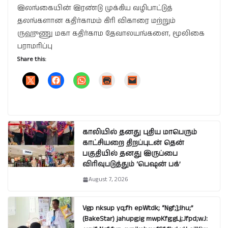
இலங்கையின் இரண்டு முக்கிய வழிபாட்டுத்
தலங்களான கதிர்காமம் கிரி விகாரை மற்றும்
ருஹுணு மகா கதிர்காம தேவாலயங்களை, மூலிகை
பராமரிப்பு
Share this:
காலியில் தனது புதிய மாபெரும்
காட்சியறை திறப்புடன் தென்
பகுதியில் தனது இருப்பை
விரிவுபடுத்தும் ‘பெஷன் பக்’
August 7, 2026
Vgp nksup yq;fh epWtdk; “Ngf;];lhu;”
(BakeStar) jahupg;ig mwpKfg;gLj;Jfpd;wJ: