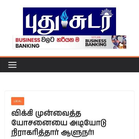
Skip
to
content
LOCAL
விக்கி முன்வைத்த
யோசனையை அடியோடு
நிராகரித்தார் ஆளுநர்!