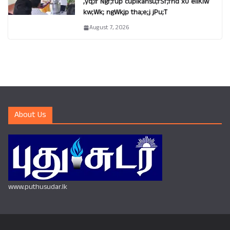
,yq;if Ngf;fup cupikahsu;fSf;fhd xU eilKiw
kw;Wk; ngWkjp tha;e;j jPu;T
August 7, 2026
About Us
www.puthusudar.lk