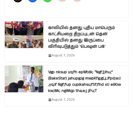
காலியில் தனது புதிய மாபெரும்
காட்சியறை திறப்புடன் தென்
பகுதியில் தனது இருப்பை
விரிவுபடுத்தும் ‘பெஷன் பக்’
August 7, 2026
Vgp nksup yq;fh epWtdk; “Ngf;];lhu;”
(BakeStar) jahupg;ig mwpKfg;gLj;Jfpd;wJ:
,yq;if Ngf;fup cupikahsu;fSf;fhd xU eilKiw
kw;Wk; ngWkjp tha;e;j jPu;T
August 7, 2026