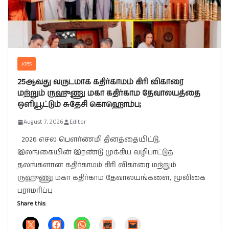
JOBS
25ஆவது வருடமாக கதிர்காமம் கிரி விகாரை
மற்றும் ருஹுணு மகா கதிர்காம தேவாலயத்தை
ஒளியூட்டும் சுதேசி கொஹொம்ப;
August 7, 2026
Editor
2026 எசல பௌர்ணமி தினத்தையிட்டு,
இலங்கையின் இரண்டு முக்கிய வழிபாட்டுத்
தலங்களான கதிர்காமம் கிரி விகாரை மற்றும்
ருஹுணு மகா கதிர்காம தேவாலயங்களை, மூலிகை
பராமரிப்பு
Share this: