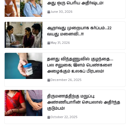
அது ஒரு பெரிய அதிர்ஷ்டம்!
June 30, 2026
ஆறாவது முறையாக கர்ப்பம்…22
வயது மனைவி…!!!
May 31, 2026
தனது விந்தணுவில் குழந்தை….
பல சலுகை; இளம் பெண்களை
அழைக்கும் உலகப் பிரபலம்!
December 26, 2025
திருமணத்திற்கு மறுப்பு;
அண்ணியாரின் செயலால் அதிர்ந்த
குடும்பம்!
October 22, 2025