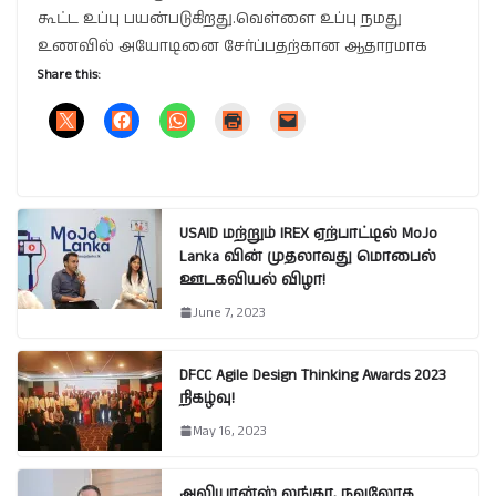
கூட்ட உப்பு பயன்படுகிறது.வெள்ளை உப்பு நமது
உணவில் அயோடினை சேர்ப்பதற்கான ஆதாரமாக
Share this:
USAID மற்றும் IREX ஏற்பாட்டில் MoJo
Lanka வின் முதலாவது மொபைல்
ஊடகவியல் விழா!
June 7, 2023
DFCC Agile Design Thinking Awards 2023
நிகழ்வு!
May 16, 2023
அலியான்ஸ் லங்கா, நவலோக