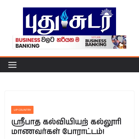
Skip
to
content
UP COUNTRY
ஸ்ரீபாத கல்வியியற் கல்லூரி
மாணவர்கள் போராட்டம்!