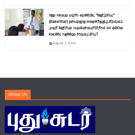
Vgp nksup yq;fh epWtdk; “Ngf;];lhu;”
(BakeStar) jahupg;ig mwpKfg;gLj;Jfpd;wJ:
,yq;if Ngf;fup cupikahsu;fSf;fhd xU eilKiw
kw;Wk; ngWkjp tha;e;j jPu;T
August 7, 2026
About Us