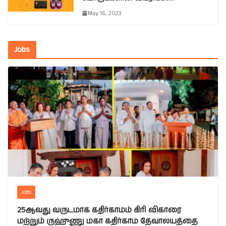
May 16, 2023
Jobs
JOBS
25ஆவது வருடமாக கதிர்காமம் கிரி விகாரை
மற்றும் ருஹுணு மகா கதிர்காம தேவாலயத்தை