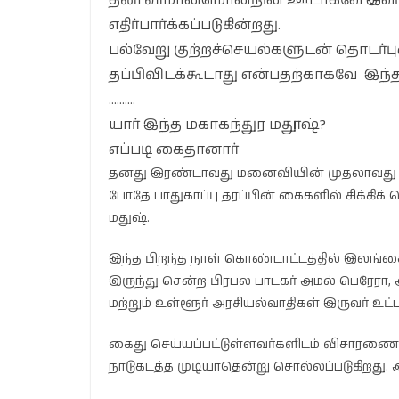
தனி விமானமொன்றின் ஊடாகவே இவர்கள
எதிர்பார்க்கப்படுகின்றது.
பல்வேறு குற்றச்செயல்களுடன் தொடர்
தப்பிவிடக்கூடாது என்பதற்காகவே இந்த 
……….
யார் இந்த மகாகந்துர மதூஷ்?
எப்படி கைதானார்
தனது இரண்டாவது மனைவியின் முதலாவது 
போதே பாதுகாப்பு தரப்பின் கைகளில் சிக்கிக்
மதுஷ்.
இந்த பிறந்த நாள் கொண்டாட்டத்தில் இலங்க
இருந்து சென்ற பிரபல பாடகர் அமல் பெரேரா, அ
மற்றும் உள்ளூர் அரசியல்வாதிகள் இருவர் உட்
கைது செய்யப்பட்டுள்ளவர்களிடம் விசாரணைக
நாடுகடத்த முடியாதென்று சொல்லப்படுகிறது. ஆ