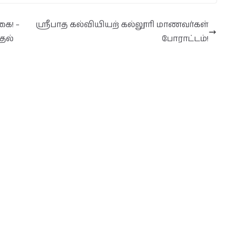
கை! –
ஸ்ரீபாத கல்வியியற் கல்லூரி மாணவர்கள்
தல்
போராட்டம்!