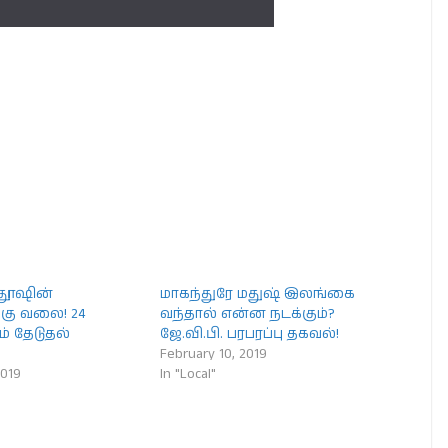
மதூஷின்
மாகந்துரே மதுஷ் இலங்கை
்கு வலை! 24
வந்தால் என்ன நடக்கும்?
் தேடுதல்
ஜே.வி.பி. பரபரப்பு தகவல்!
February 10, 2019
2019
In "Local"