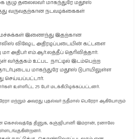
லக குழு தலைலவர் மாகந்துரே மதூஸ்
து வருவதற்கான நடவடிக்கைகள்
ைச்சுக்கள் இணைந்து இதற்கான
லிஸ் விஷேட அதிரடிப்படையின் கட்டளை
 அதிபர் எம்.ஆர்.லத்தீப் தெரிவித்தார்.
 வர்த்தகம் உட்பட நாட்டில் இடம்பெற்ற
தொடர்புடைய மாகந்துரே மதூஸ் டுபாயிலுள்ள
ு செய்யப்பட்டார்.
் உள்ளிட்ட 25 பேர் மடக்கிபிடிக்கப்பட்டனர்.
ா மற்றும் அவரது புதல்வர் நதீமால் பெரேரா ஆகியோரும்
ன கெசல்வத்தே தினுக, கஞ்ஜிபானி இம்ரான், ரனாலே
ள்ளடங்குகின்றனர்.