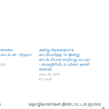
கைவைக்க
அன்று தேவதையாக
மாட்டேன் ! பிரதமர்
காட்சியளித்த ’19’ இன்று
காட்டேரியாக மாறியது எப்படி?
2019
– மைத்திரியிடம் மனோ அணி
கேள்வி
June 26, 2019
In "Local"
்
தொழிலாளர்கள் திண்டாட்டம்! ரூ.1000