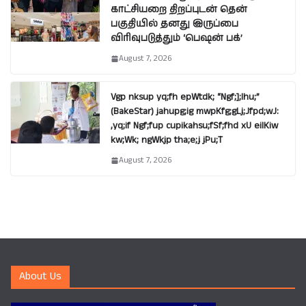
காட்சியறை திறப்புடன் தென்
பகுதியில் தனது இருப்பை
விரிவுபடுத்தும் ‘பெஷன் பக்’
August 7, 2026
Vgp nksup yq;fh epWtdk; “Ngf;];lhu;”
(BakeStar) jahupg;ig mwpKfg;gLj;Jfpd;wJ:
,yq;if Ngf;fup cupikahsu;fSf;fhd xU eilKiw
kw;Wk; ngWkjp tha;e;j jPu;T
August 7, 2026
About Us