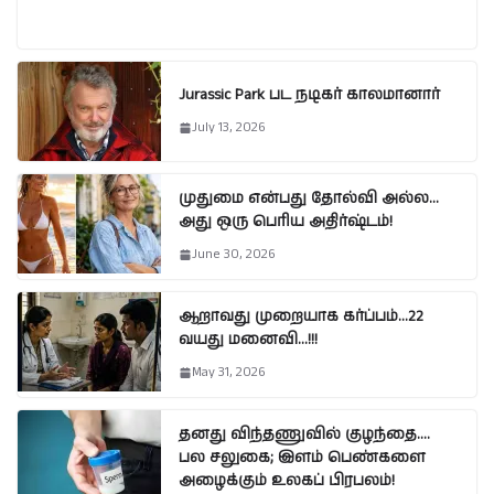
Jurassic Park பட நடிகர் காலமானார்
July 13, 2026
முதுமை என்பது தோல்வி அல்ல…
அது ஒரு பெரிய அதிர்ஷ்டம்!
June 30, 2026
ஆறாவது முறையாக கர்ப்பம்…22
வயது மனைவி…!!!
May 31, 2026
தனது விந்தணுவில் குழந்தை….
பல சலுகை; இளம் பெண்களை
அழைக்கும் உலகப் பிரபலம்!