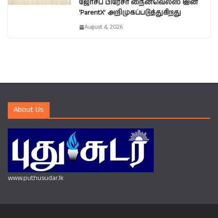
ஜோசப் பிரேசர் நைன்வெல்ஸ் இன்
‘ParentX’ அறிமுகப்படுத்துகிறது
August 4, 2026
About Us
www.puthusudar.lk