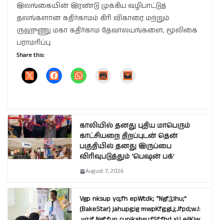
இலங்கையின் இரண்டு முக்கிய வழிபாட்டுத்
தலங்களான கதிர்காமம் கிரி விகாரை மற்றும்
ருஹுணு மகா கதிர்காம தேவாலயங்களை, மூலிகை
பராமரிப்பு
Share this:
காலியில் தனது புதிய மாபெரும்
காட்சியறை திறப்புடன் தென்
பகுதியில் தனது இருப்பை
விரிவுபடுத்தும் ‘பெஷன் பக்’
August 7, 2026
Vgp nksup yq;fh epWtdk; “Ngf;];lhu;”
(BakeStar) jahupg;ig mwpKfg;gLj;Jfpd;wJ:
,yq;if Ngf;fup cupikahsu;fSf;fhd xU eilKiw