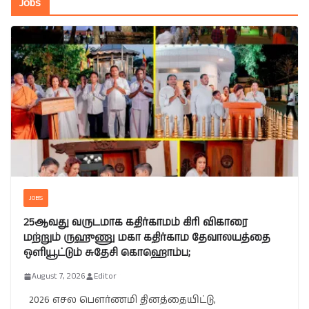
Jobs
JOBS
25ஆவது வருடமாக கதிர்காமம் கிரி விகாரை
மற்றும் ருஹுணு மகா கதிர்காம தேவாலயத்தை
ஒளியூட்டும் சுதேசி கொஹொம்ப;
August 7, 2026
Editor
2026 எசல பௌர்ணமி தினத்தையிட்டு,