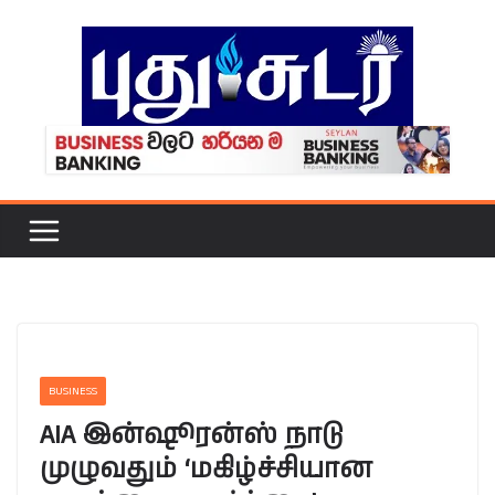
Skip
to
content
BUSINESS
AIA இன்ஷூரன்ஸ் நாடு
முழுவதும் ‘மகிழ்ச்சியான