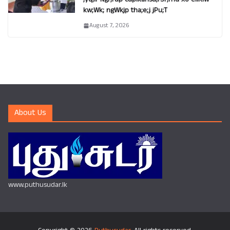
kw;Wk; ngWkjp tha;e;j jPu;T
August 7, 2026
About Us
www.puthusudar.lk