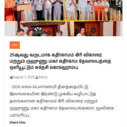
JOBS
25ஆவது வருடமாக கதிர்காமம் கிரி விகாரை
மற்றும் ருஹுணு மகா கதிர்காம தேவாலயத்தை
ஒளியூட்டும் சுதேசி கொஹொம்ப;
August 7, 2026
Editor
2026 எசல பௌர்ணமி தினத்தையிட்டு,
இலங்கையின் இரண்டு முக்கிய வழிபாட்டுத்
தலங்களான கதிர்காமம் கிரி விகாரை மற்றும்
ருஹுணு மகா கதிர்காம தேவாலயங்களை, மூலிகை
பராமரிப்பு
Share this: