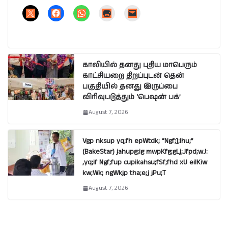
காலியில் தனது புதிய மாபெரும்
காட்சியறை திறப்புடன் தென்
பகுதியில் தனது இருப்பை
விரிவுபடுத்தும் ‘பெஷன் பக்’
August 7, 2026
Vgp nksup yq;fh epWtdk; “Ngf;];lhu;”
(BakeStar) jahupg;ig mwpKfg;gLj;Jfpd;wJ:
,yq;if Ngf;fup cupikahsu;fSf;fhd xU eilKiw
kw;Wk; ngWkjp tha;e;j jPu;T
August 7, 2026