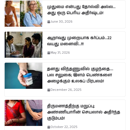
முதுமை என்பது தோல்வி அல்ல…
அது ஒரு பெரிய அதிர்ஷ்டம்!
June 30, 2026
ஆறாவது முறையாக கர்ப்பம்…22
வயது மனைவி…!!!
May 31, 2026
தனது விந்தணுவில் குழந்தை….
பல சலுகை; இளம் பெண்களை
அழைக்கும் உலகப் பிரபலம்!
December 26, 2025
திருமணத்திற்கு மறுப்பு;
அண்ணியாரின் செயலால் அதிர்ந்த
குடும்பம்!
October 22, 2025