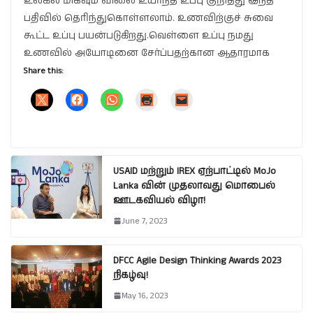
உலகில் மிகவும் விலை உயர்ந்த உப்பு குறித்து இந்த
பதிவில் தெரிந்துகொள்ளலாம். உணவிற்குச் சுவை
கூட்ட உப்பு பயன்படுகிறது.வெள்ளை உப்பு நமது
உணவில் அயோடினை சேர்ப்பதற்கான ஆதாரமாக
Share this:
USAID மற்றும் IREX ஏற்பாட்டில் MoJo
Lanka வின் முதலாவது மொபைல்
ஊடகவியல் விழா!
June 7, 2023
DFCC Agile Design Thinking Awards 2023
நிகழ்வு!
May 16, 2023