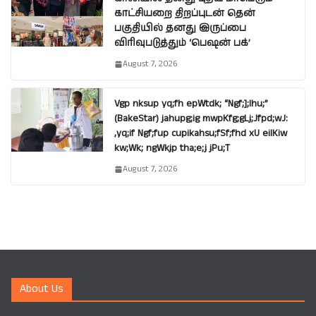
காட்சியறை திறப்புடன் தென்
பகுதியில் தனது இருப்பை
விரிவுபடுத்தும் ‘பெஷன் பக்’
August 7, 2026
Vgp nksup yq;fh epWtdk; “Ngf;];lhu;”
(BakeStar) jahupg;ig mwpKfg;gLj;Jfpd;wJ:
,yq;if Ngf;fup cupikahsu;fSf;fhd xU eilKiw
kw;Wk; ngWkjp tha;e;j jPu;T
August 7, 2026
About Us