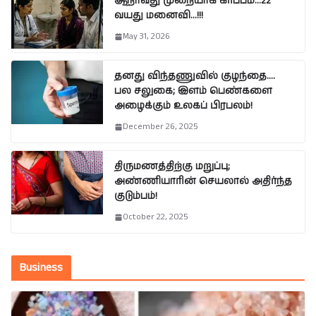
ஆறாவது முறையாக கர்ப்பம்…22
வயது மனைவி…!!!
May 31, 2026
தனது விந்தணுவில் குழந்தை….
பல சலுகை; இளம் பெண்களை
அழைக்கும் உலகப் பிரபலம்!
December 26, 2025
திருமணத்திற்கு மறுப்பு;
அண்ணியாரின் செயலால் அதிர்ந்த
குடும்பம்!
October 22, 2025
Business