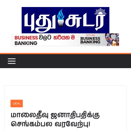
Skip
to
content
LOCAL
மாலைதீவு ஜனாதிபதிக்கு
செங்கம்பல வரவேற்பு!