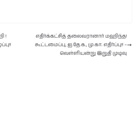
ி !
எதிர்க்கட்சித் தலைவரானார் மஹிந்த!
்பு!!
கூட்டமைப்பு, ஐ.தே.க., மு.கா. எதிர்ப்பு!! –
வெள்ளியன்று இறுதி முடிவு