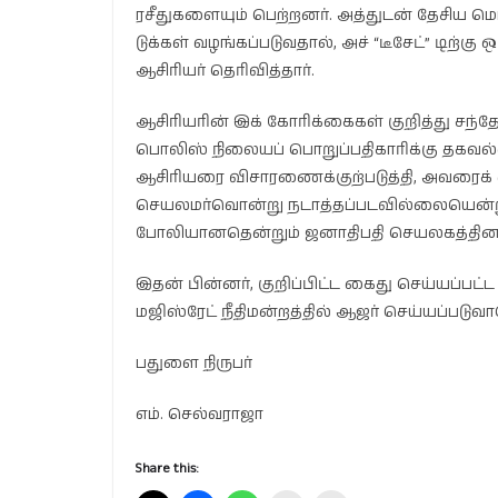
ரசீதுகளையும் பெற்றனர். அத்துடன் தேசிய மொ
டுக்கள் வழங்கப்படுவதால், அச் “டீசேட்” டிற்க
ஆசிரியர் தெரிவித்தார்.
ஆசிரியரின் இக் கோரிக்கைகள் குறித்து சந்த
பொலிஸ் நிலையப் பொறுப்பதிகாரிக்கு தகவல்க
ஆசிரியரை விசாரணைக்குற்படுத்தி, அவரைக்
செயலமர்வொன்று நடாத்தப்படவில்லையென்றும்
போலியானதென்றும் ஜனாதிபதி செயலகத்தினால் 
இதன் பின்னர், குறிப்பிட்ட கைது செய்யப்ப
மஜிஸ்ரேட் நீதிமன்றத்தில் ஆஜர் செய்யப்படுவ
பதுளை நிருபர்
எம். செல்வராஜா
Share this: