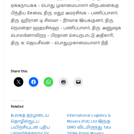
ஏக்கநாயக்க – பொது முகாமையாளர் விற்பனைக்கு
பிந்திய சேவை, திரு. மதுர அமரசிங்க – பணிப்பாளர்,
திரு. ஹிரான் டி சில்வா – நிர்வாக இயக்குனர், திரு.
நெமன்தா ஹதரசிங்ஹ – பணிப்பாளர், திரு. அனுஷ்க
பொலனோவிற்ற – பிரதான செயற்பாட்டு அதிகாரி,
திரு. க. ஜெயசீலன் – பொதுமுகாமையாளர் நிதி.
Share this:
Related
உலகத் தரமுடைய
International Logistics &
தொழில்நுட்ப
Movers (Pvt) Ltd இற்கு
பயிற்சியுடன் புதிய
DIMO விடமிருந்து Tata
பல்வர்த்தகநாம EV
SIGNA Prime Movers