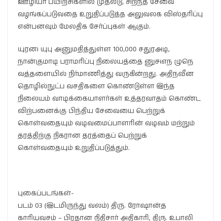
ஊழியர் பயிற்சிகளில் முதலீடு, சிறந்த சேவை
வழங்கப்படுவதை உறுதிப்படுத்த அலுவலக விஸ்தரிப்பு
என்பனவும் மேலதிக சேர்ப்புகள் ஆகும்.
யுரனi யுபு அனுமதித்துள்ள 100,000 சதுரஅடி,
நான்குமாடி பராமரிப்பு நிலையத்தை னுசiஎந ழுநெ
வத்தளையில் நிர்மாணித்து வருகின்றது. அதிநவீன
தொழில்நுட்ப வசதிகளை கொண்டுள்ள இந்த
நிலையம் வாடிக்கையாளர்கள் உத்தரவாதம் கொண்ட
விற்பனைக்கு பிந்திய சேவையை பெற்றுக்
கொள்வதையும் வடிவமைப்பாளரின் வடிவம் மற்றும்
தரத்திற்கு நிகரான தரத்தைப் பெற்றுக்
கொள்வதையும் உறுதிப்படுத்தும்.
புகைப்படங்கள்-
படம் 03 (இடமிருந்து வலம்) திரு. ரோஷான்த
காரியவசம் – பிரதான நிதிசார் அதிகாரி, திரு. உபாலி