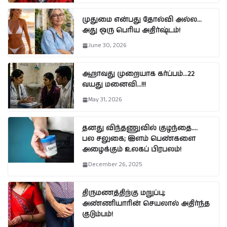
முதுமை என்பது தோல்வி அல்ல…
அது ஒரு பெரிய அதிர்ஷ்டம்!
June 30, 2026
ஆறாவது முறையாக கர்ப்பம்…22
வயது மனைவி…!!!
May 31, 2026
தனது விந்தணுவில் குழந்தை….
பல சலுகை; இளம் பெண்களை
அழைக்கும் உலகப் பிரபலம்!
December 26, 2025
திருமணத்திற்கு மறுப்பு;
அண்ணியாரின் செயலால் அதிர்ந்த
குடும்பம்!