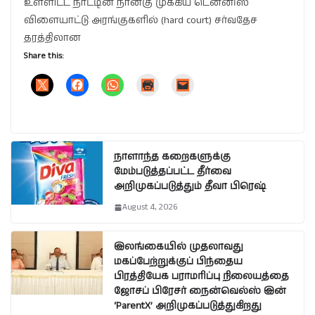
உள்ளிட்ட நாட்டின் நான்கு முக்கிய டென்னிஸ்
விளையாட்டு அரங்குகளில் (hard court) சர்வதேச
தரத்திலான
Share this:
நாளாந்த கறைகளுக்கு
மேம்படுத்தப்பட்ட தீர்வை
அறிமுகப்படுத்தும் தீவா பிரெஷ்
August 4, 2026
இலங்கையில் முதலாவது
மகப்பேற்றுக்குப் பிந்தைய
பிரத்தியேக பராமரிப்பு நிலையத்தை
ஜோசப் பிரேசர் நைன்வெல்ஸ் இன்
‘ParentX’ அறிமுகப்படுத்துகிறது