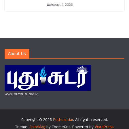
August 4, 2026
About Us
www.puthusudar.lk
Copyright © 2026
Puthusudar
. All rights reserved.
Theme:
ColorMag
by ThemeGrill. Powered by
WordPress
.