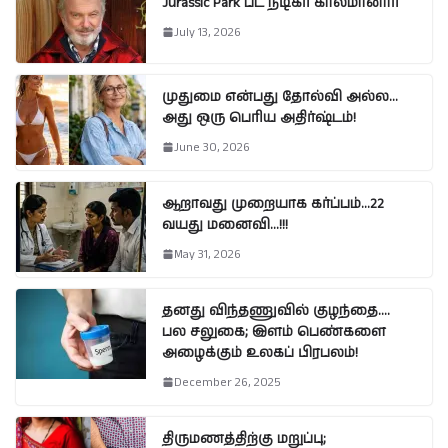
Jurassic Park பட நடிகர் காலமானார்
July 13, 2026
முதுமை என்பது தோல்வி அல்ல…
அது ஒரு பெரிய அதிர்ஷ்டம்!
June 30, 2026
ஆறாவது முறையாக கர்ப்பம்…22
வயது மனைவி…!!!
May 31, 2026
தனது விந்தணுவில் குழந்தை….
பல சலுகை; இளம் பெண்களை
அழைக்கும் உலகப் பிரபலம்!
December 26, 2025
திருமணத்திற்கு மறுப்பு;