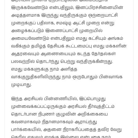
இருக்கவேண்டும் என்பதிலும், இனப்பிரச்சினையின்
அடித்தளமாக இருந்து வந்திருக்கும் ஒற்றையாட்சி
முறைக்குப் பதிலாக, சமஷ்டி ஆட்சி முறை என்று
அழைக்கப்படும் இணைப்பாட்சி முறையில்
அமையவேண்டும் என்பதிலும் எமது கட்சியும் அங்கம்
வகிக்கும் தமிழ்த் தேசியக் கூட்டமைப்பு எமது மக்களின்
ஆதரவையும் ஆணையையும் கடந்த தேர்தல்கள்
பலவற்றில் தொடர்ந்து பெற்று வந்திருக்கின்றது.
எமது மக்களுக்கு நாம் அளித்த
வாக்குறுதிகளிலிருந்து நாம் ஒருபோதும் பின்வாங்க
முடியாது.
இந்த அரசியல் பின்னணியில், இப்பொழுது
முன்வைக்கப்பட்டிருக்கும் அரசியல் தீர்வுத்திட்டம்
தொடர்பான நிபுணர் குழுவின் அறிக்கையை
கவனமாகவும் நிதானமாகவும் ஆராய்ந்து
பார்க்கையில், அதனை நிராகரிப்பதைத் தவிர வேறு
தெரிவு எதுவும் எமக்கு இல்லை என்பதை நாம்