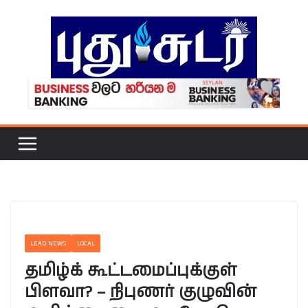
Skip
to
content
LEAD NEWS
LOCAL
தமிழ்க் கூட்டமைப்புக்குள்
பிளவா? – நிபுணர் குழுவின்