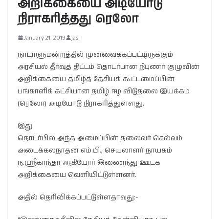
அறிக்கையை அடியோடு
நிராகரித்தது ரெலோ
January 21, 2019
jasi
நாடாளுமன்றத்தில் முன்வைக்கப்பட்டிருக்கும்
அரசியல் தீர்வுத் திட்டம் தொடர்பான நிபுணர் குழுவின்
அறிக்கையை தமிழ்த் தேசியக் கூட்டமைப்பின்
பங்காளிக் கட்சியான தமிழ் ஈழ விடுதலை இயக்கம்
(ரெலோ) அடியோடு நிராகரித்துள்ளது.
இது
தொடர்பில் அந்த அமைப்பின் தலைவர் செல்வம்
அடைக்கலநாதன் எம்.பி., செயலாளர் நாயகம்
ந.ஸ்ரீகாந்தா ஆகியோர் இணைந்து ஊடக
அறிக்கையை வெளியிட்டுள்ளனர்.
அதில் தெரிவிக்கப்பட்டுள்ளதாவது:-