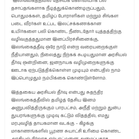
“இலங்கைத்தீவில் தேசியக் கேள்வியாக பல
தசாப்தங்களாக நீடித்துக்கொண்டிருப்பதும்,
பொதுமக்கள், தமிழ்ப் போராளிகள் மற்றும் சிங்கள
படை வீரர்கள் உட்பட இலட்சக்கணக்கான
உயிர்களை பலி கொண்ட நீண்டதோர் யுத்தத்திற்கு
வழிவகுத்ததுமான இனப்பிரச்சினைக்கு,
இலங்கைத்தீவு ஒரே நாடு என்ற வரையறைக்குள்
நீதியானதும், நிலைத்து நிற்கக் கூடியதுமான அரசியல்
தீர்வு ஒன்றினை, ஜனநாயக வழிமுறைகளுக்கு
ஊடாக ஏற்படுத்திக்கொள்ள முடியும் என்பதில் நாம்
இப்பொழுதும் நம்பிக்கை கொண்டுள்ளோம்.
இத்தகைய அரசியல் தீர்வு என்பது சுதந்திர
இலங்கைத்தீவில் தமிழ்த் தேசிய இனம்
அனுபவித்திருக்கும் பாரபட்சம், அநீதி மற்றும் துன்ப
துயரங்களுக்கு முடிவு கட்டும் விதத்தில், எமது
மரபுவழித் தாயகமான வடக்கு – கிழக்கு
மாகாணங்களில் பூரண சுயாட்சி உரிமை கொண்ட
அரசியல் நிர்வாக ஏற்பாட்டினை அமைப்பதாக