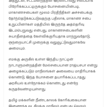
அத்துடன், சட்டமன்றத்தின் இரண்டாவது சபையாக
பிரேரிக்கப்பட்டிருக்கும் யோசனையின்படி,
மாகாணசபைகள் மூலம் பிரதிநிதிகள் அச்சபைக்கு
தேர்ந்தெடுக்கப்படுவதற்கு பதிலாக, மாகாண சபை
உறுப்பினர்கள் மத்தியில் இருந்தே அத்தெரிவு
இடம்பெறுவது என்பது, மாகாணசபைகளின்
சுயாதீனத்தை கேள்விக்குரியதாக மாற்றுவதோடு,
ஒற்றையாட்சி முறைக்கு வலுவூட்டுவதுமாகவே
அமையும்.
எமக்கு அருகில் உள்ள இந்திய நாட்டின்
நாடாளுமன்றத்தின் மேல்சபையான ராஜ்யசபா என்று
அழைக்கப்படும் மாநிலங்கள் அவையை மாதிரியாகக்
கொண்டு, இந்த யோசனை தயாரிக்கப்படாதது
அரசியல் உள்நோக்கம் கொண்டது என்றே
கருதவேண்டியுள்ளது.
தமிழ் மக்களின் நீண்டகாலக் கோரிக்;கையான
இணைந்த வடகிழக்கு மாநிலம் என்பது வெறும்