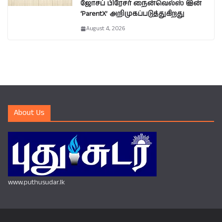
ஜோசப் பிரேசர் நைன்வெல்ஸ் இன்
‘ParentX’ அறிமுகப்படுத்துகிறது
August 4, 2026
About Us
www.puthusudar.lk