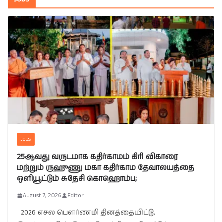
JOBS
25ஆவது வருடமாக கதிர்காமம் கிரி விகாரை
மற்றும் ருஹுணு மகா கதிர்காம தேவாலயத்தை
ஒளியூட்டும் சுதேசி கொஹொம்ப;
August 7, 2026
Editor
2026 எசல பௌர்ணமி தினத்தையிட்டு,