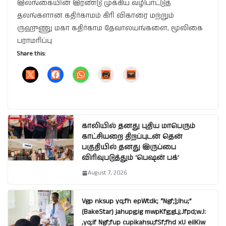
இலங்கையின் இரண்டு முக்கிய வழிபாட்டுத்
தலங்களான கதிர்காமம் கிரி விகாரை மற்றும்
ருஹுணு மகா கதிர்காம தேவாலயங்களை, மூலிகை
பராமரிப்பு
Share this:
காலியில் தனது புதிய மாபெரும்
காட்சியறை திறப்புடன் தென்
பகுதியில் தனது இருப்பை
விரிவுபடுத்தும் ‘பெஷன் பக்’
August 7, 2026
Vgp nksup yq;fh epWtdk; “Ngf;];lhu;”
(BakeStar) jahupg;ig mwpKfg;gLj;Jfpd;wJ:
,yq;if Ngf;fup cupikahsu;fSf;fhd xU eilKiw