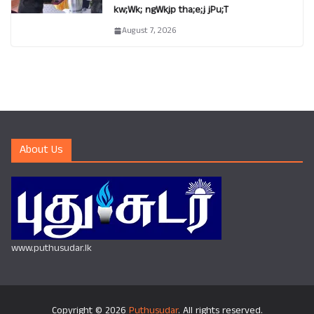
kw;Wk; ngWkjp tha;e;j jPu;T
August 7, 2026
About Us
www.puthusudar.lk
Copyright © 2026
Puthusudar
. All rights reserved.