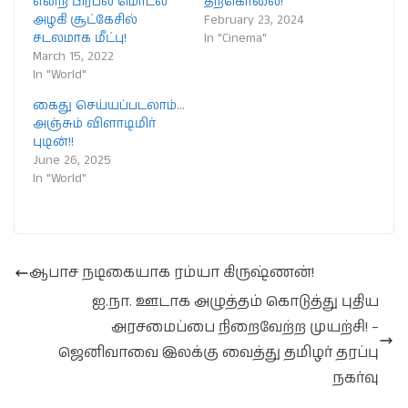
என்ற பிரபல மொடல்
தற்கொலை!
அழகி சூட்கேசில்
February 23, 2024
சடலமாக மீட்பு!
In "Cinema"
March 15, 2022
In "World"
கைது செய்யப்படலாம்…
அஞ்சும் விளாடிமிர்
புடின்!!
June 26, 2025
In "World"
ஆபாச நடிகையாக ரம்யா கிருஷ்ணன்!
ஐ.நா. ஊடாக அழுத்தம் கொடுத்து புதிய
அரசமைப்பை நிறைவேற்ற முயற்சி! –
ஜெனிவாவை இலக்கு வைத்து தமிழர் தரப்பு
நகர்வு