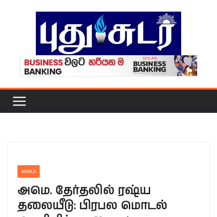
Skip
to
content
WORLD
அமெ. தேர்தலில் ரஷ்ய
தலையீடு: பிரபல மொடல்