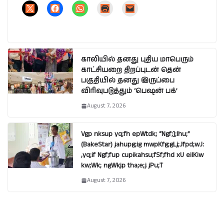
காலியில் தனது புதிய மாபெரும்
காட்சியறை திறப்புடன் தென்
பகுதியில் தனது இருப்பை
விரிவுபடுத்தும் ‘பெஷன் பக்’
August 7, 2026
Vgp nksup yq;fh epWtdk; “Ngf;];lhu;”
(BakeStar) jahupg;ig mwpKfg;gLj;Jfpd;wJ:
,yq;if Ngf;fup cupikahsu;fSf;fhd xU eilKiw
kw;Wk; ngWkjp tha;e;j jPu;T
August 7, 2026