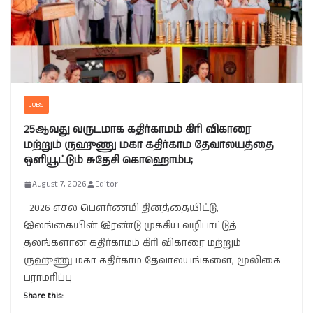
JOBS
25ஆவது வருடமாக கதிர்காமம் கிரி விகாரை
மற்றும் ருஹுணு மகா கதிர்காம தேவாலயத்தை
ஒளியூட்டும் சுதேசி கொஹொம்ப;
August 7, 2026
Editor
2026 எசல பௌர்ணமி தினத்தையிட்டு,
இலங்கையின் இரண்டு முக்கிய வழிபாட்டுத்
தலங்களான கதிர்காமம் கிரி விகாரை மற்றும்
ருஹுணு மகா கதிர்காம தேவாலயங்களை, மூலிகை
பராமரிப்பு
Share this: