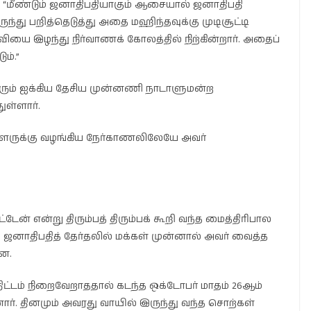
“மீண்டும் ஜனாதிபதியாகும் ஆசையால் ஜனாதிபதி
ந்து பறித்தெடுத்து அதை மஹிந்தவுக்கு முடிசூட்டி
வியை இழந்து நிர்வாணக் கோலத்தில் நிற்கின்றார். அதைப்
ம்.”
ும் ஐக்கிய தேசிய முன்னணி நாடாளுமன்ற
ுள்ளார்.
யாளருக்கு வழங்கிய நேர்காணலிலேயே அவர்
்டேன் என்று திரும்பத் திரும்பக் கூறி வந்த மைத்திரிபால
 ஜனாதிபதித் தேர்தலில் மக்கள் முன்னால் அவர் வைத்த
தன.
் திட்டம் நிறைவேறாததால் கடந்த ஒக்டோபர் மாதம் 26ஆம்
னார். தினமும் அவரது வாயில் இருந்து வந்த சொற்கள்