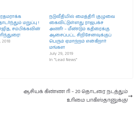
ரதமராக்க
நடுவீதியில் மைத்திரி குழுவை
டர்ந்தும் மறுப்பு !
கைவிட்டுள்ளது ராஜபக்ச
ாஜித, சம்பிக்கவின்
அணி! – மீண்டும் கதிரைக்கு
ரிந்துரை!
ஆசைப்பட்ட சிறிசேனவுக்குப்
 2018
பெரும் ஏமாற்றம் என்கிறார்
மங்கள
July 29, 2019
In "Lead News"
ஆசியக் கிண்ண ரி – 20 தொடரை நடத்தும்
உரிமை பாகிஸ்தானுக்கு!