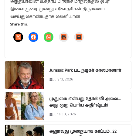
இந்தியாவின் உத்தரப் பிரதேச மாநிலத்தில் ஒரே
இளைஞரை மூன்று சகோதரிகள் திருமணம்
செய்துகொண்டதாக வெளியான
Share this:
Jurassic Park பட நடிகர் காலமானார்
July 13, 2026
முதுமை என்பது தோல்வி அல்ல…
அது ஒரு பெரிய அதிர்ஷ்டம்!
June 30, 2026
ஆறாவது முறையாக கர்ப்பம்…22