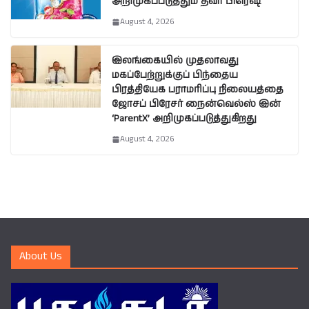
அறிமுகப்படுத்தும் தீவா பிரெஷ்
August 4, 2026
இலங்கையில் முதலாவது
மகப்பேற்றுக்குப் பிந்தைய
பிரத்தியேக பராமரிப்பு நிலையத்தை
ஜோசப் பிரேசர் நைன்வெல்ஸ் இன்
‘ParentX’ அறிமுகப்படுத்துகிறது
August 4, 2026
About Us