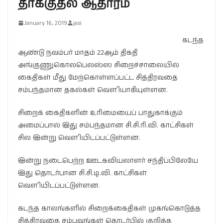
தாக்குதல் ஆதாரம்
January 16, 2019
jasi
கடந்த
ஆண்டு நவம்பர் மாதம் 22ஆம் திகதி
அங்குணுகொலபெலஸ்ஸ சிறைச்சாலையில்
கைதிகள் மீது மேற்கொள்ளப்பட்ட சித்திரவதை
சம்பந்தமான தகல்கள் வௌியாகியுள்ளன.
சிறைக் கைதிகளின் உரிமையைப் பாதுகாக்கும்
அமைப்பால் இது சம்பந்தமான சி.சி.ரி.வி. காட்சிகள்
சில இன்று வௌியிடப்பட்டுள்ளன.
இன்று நடைபெற்ற ஊடகவியலாளர் சந்திப்பிலேயே
இது தொடர்பான சி.சி.டி.வி. காட்சிகள்
வௌியிடப்பட்டுள்ளன.
கடந்த காலங்களில் சிறைக்கைதிகள் முகங்கொடுத்த
சித்திரவதை சம்பவங்கள் தொடர்பில் குறித்த