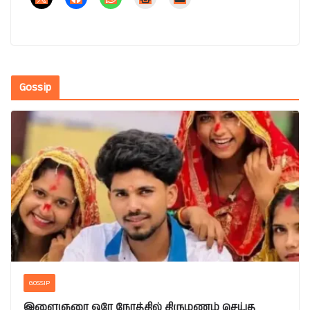
Gossip
GOSSIP
இளைஞரை ஒரே நேரத்தில் திருமணம் செய்த