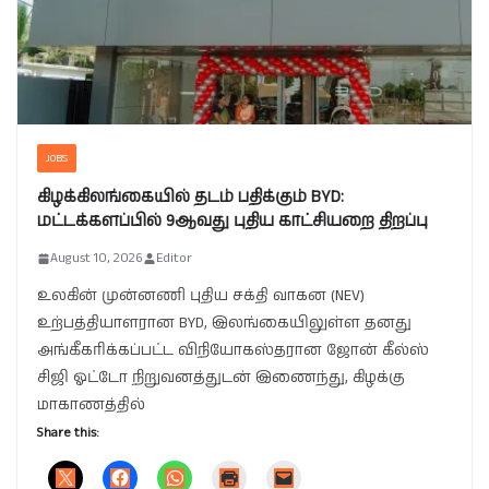
JOBS
கிழக்கிலங்கையில் தடம் பதிக்கும் BYD:
மட்டக்களப்பில் 9ஆவது புதிய காட்சியறை திறப்பு
August 10, 2026
Editor
உலகின் முன்னணி புதிய சக்தி வாகன (NEV)
உற்பத்தியாளரான BYD, இலங்கையிலுள்ள தனது
அங்கீகரிக்கப்பட்ட விநியோகஸ்தரான ஜோன் கீல்ஸ்
சிஜி ஓட்டோ நிறுவனத்துடன் இணைந்து, கிழக்கு
மாகாணத்தில்
Share this: