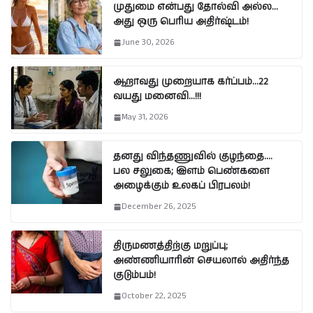
முதுமை என்பது தோல்வி அல்ல…
அது ஒரு பெரிய அதிர்ஷ்டம்!
June 30, 2026
ஆறாவது முறையாக கர்ப்பம்…22
வயது மனைவி…!!!
May 31, 2026
தனது விந்தணுவில் குழந்தை….
பல சலுகை; இளம் பெண்களை
அழைக்கும் உலகப் பிரபலம்!
December 26, 2025
திருமணத்திற்கு மறுப்பு;
அண்ணியாரின் செயலால் அதிர்ந்த
குடும்பம்!
October 22, 2025