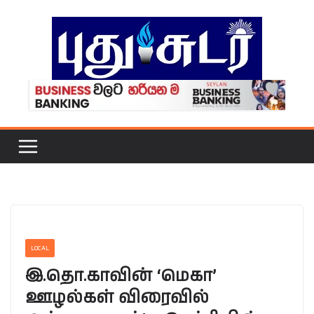
Skip
to
content
LOCAL
இ.தொ.காவின் ‘மெகா’
ஊழல்கள் விரைவில்