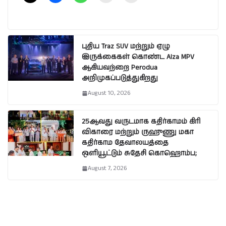
புதிய Traz SUV மற்றும் ஏழு
இருக்கைகள் கொண்ட Alza MPV
ஆகியவற்றை Perodua
அறிமுகப்படுத்துகிறது
August 10, 2026
25ஆவது வருடமாக கதிர்காமம் கிரி
விகாரை மற்றும் ருஹுணு மகா
கதிர்காம தேவாலயத்தை
ஒளியூட்டும் சுதேசி கொஹொம்ப;
August 7, 2026