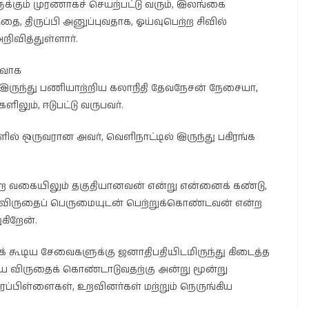
கும் முரணாகச் செயற்பட்டு வரும், இலங்கை
ை, திருப்பி அனுப்புவதாக, ஓய்வுபெற்ற சிவில்
ிவித்துள்ளார்.
்வாக
இருந்து பணியாற்றிய கலாநிதி தேவநேசன் நேசையா,
ளிலும், ஈடுபட்டு வருபவர்.
திகளில் ஒருவரான அவர், வெளிநாட்டில் இருந்து பகிரங்க
.
ற வகையிலும் தகுதியானவன் என்று என்னைக் கண்டு,
ன்ய விருதைப் பெருமையுடன் பெற்றுக்கொண்டவன் என்ற
கிறேன்.
கக் கூடிய சேவைகளுக்கு ஜனாதிபதியிடமிருந்து கிடைத்த
்ய விருதைக் கொண்டாடுவதற்கு அன்று மூன்று
ப்பிள்ளைகள், உறவினர்கள் மற்றும் நெருங்கிய