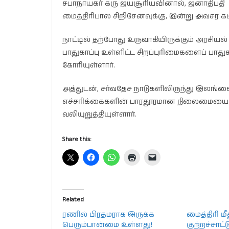
சபாநாயகர் கரு ஜயசூரியவினால், ஜனாதிபதி
மைத்திரிபால சிறிசேனவுக்கு, இன்று அவசர கடி
நாட்டில் தற்போது உருவாகியிருக்கும் அரசியல்
பாதுகாப்பு உள்ளிட்ட சிறப்புரிமைகளைப் பாதுக
கோரியுள்ளார்.
அத்துடன், சர்வதேச நாடுகளிலிருந்து இலங்கைக
எச்சரிக்கைகளின் பாரதூரமான நிலைமையைக் 
வலியுறுத்தியுள்ளார்.
Share this:
Related
ரணில் பிரதமராக இருக்க
மைத்திரி ம
பெரும்பான்மை உள்ளது!
குற்றச்சாட