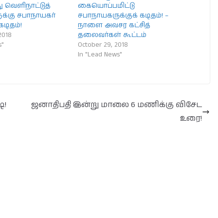
 வெளிநாட்டுத்
கையொப்பமிட்டு
க்கு சபாநாயகர்
சபாநாயகருக்குக் கடிதம்! –
டிதம்!
நாளை அவசர கட்சித்
2018
தலைவர்கள் கூட்டம்
s"
October 29, 2018
In "Lead News"
்!
ஜனாதிபதி இன்று மாலை 6 மணிக்கு விசேட
உரை!