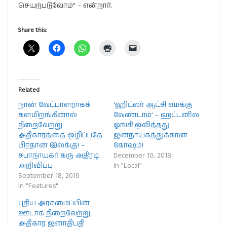
செயற்படுவோம்” – என்றார்.
Share this:
Related
நான் வேட்பாளராகக்
‘ஹிட்லர் ஆட்சி எமக்கு
களமிறங்கினால்
வேண்டாம்’ – ஹட்டனில்
நிறைவேற்று
ஓங்கி ஒலித்தது
அதிகாரத்தை ஒழிப்பதே
ஜனநாயகத்துக்கான
பிரதான இலக்கு! –
கோஷம்!
சபாநாயகர் கரு அதிரடி
December 10, 2018
அறிவிப்பு
In "Local"
September 18, 2019
In "Features"
புதிய அரசமைப்பின்
ஊடாக நிறைவேற்று
அதிகார ஜனாதிபதி