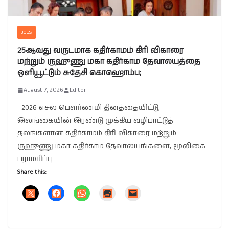
JOBS
25ஆவது வருடமாக கதிர்காமம் கிரி விகாரை
மற்றும் ருஹுணு மகா கதிர்காம தேவாலயத்தை
ஒளியூட்டும் சுதேசி கொஹொம்ப;
August 7, 2026
Editor
2026 எசல பௌர்ணமி தினத்தையிட்டு,
இலங்கையின் இரண்டு முக்கிய வழிபாட்டுத்
தலங்களான கதிர்காமம் கிரி விகாரை மற்றும்
ருஹுணு மகா கதிர்காம தேவாலயங்களை, மூலிகை
பராமரிப்பு
Share this: