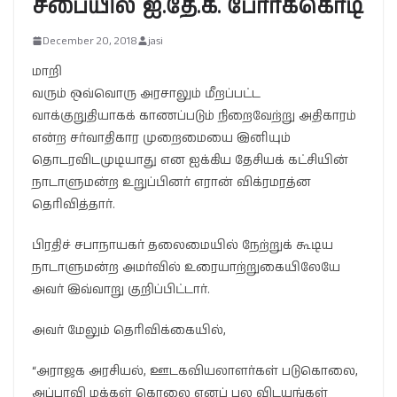
சபையில் ஐ.தே.க. போர்க்கொடி
December 20, 2018
jasi
மாறி
வரும் ஒவ்வொரு அரசாலும் மீறப்பட்ட
வாக்குறுதியாகக் காணப்படும் நிறைவேற்று அதிகாரம்
என்ற சர்வாதிகார முறைமையை இனியும்
தொடரவிடமுடியாது என ஐக்கிய தேசியக் கட்சியின்
நாடாளுமன்ற உறுப்பினர் எரான் விக்ரமரத்ன
தெரிவித்தார்.
பிரதிச் சபாநாயகர் தலைமையில் நேற்றுக் கூடிய
நாடாளுமன்ற அமர்வில் உரையாற்றுகையிலேயே
அவர் இவ்வாறு குறிப்பிட்டார்.
அவர் மேலும் தெரிவிக்கையில்,
“அராஜக அரசியல், ஊடகவியலாளர்கள் படுகொலை,
அப்பாவி மக்கள் கொலை எனப் பல விடயங்கள்