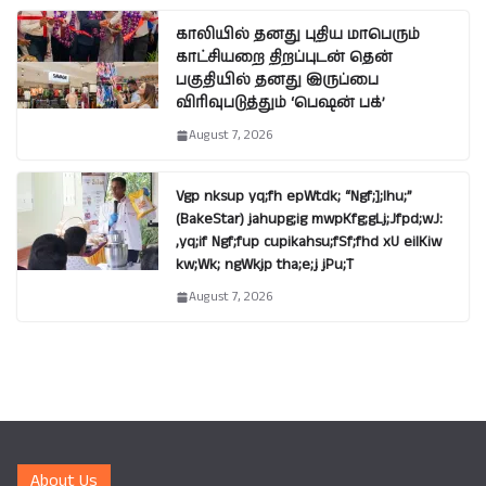
காலியில் தனது புதிய மாபெரும்
காட்சியறை திறப்புடன் தென்
பகுதியில் தனது இருப்பை
விரிவுபடுத்தும் ‘பெஷன் பக்’
August 7, 2026
Vgp nksup yq;fh epWtdk; “Ngf;];lhu;”
(BakeStar) jahupg;ig mwpKfg;gLj;Jfpd;wJ:
,yq;if Ngf;fup cupikahsu;fSf;fhd xU eilKiw
kw;Wk; ngWkjp tha;e;j jPu;T
August 7, 2026
About Us