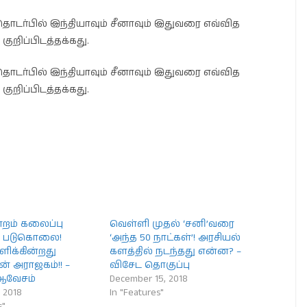
ர்பில் இந்தியாவும் சீனாவும் இதுவரை எவ்வித
றிப்பிடத்தக்கது.
ர்பில் இந்தியாவும் சீனாவும் இதுவரை எவ்வித
றிப்பிடத்தக்கது.
றம் கலைப்பு
வெள்ளி முதல் ‘சனி’வரை
 படுகொலை!
‘அந்த 50 நாட்கள்’! அரசியல்
யளிக்கின்றது
களத்தில் நடந்தது என்ன? –
ன் அராஜகம்!! –
விசேட தொகுப்பு
 ஆவேசம்
December 15, 2018
 2018
In "Features"
s"