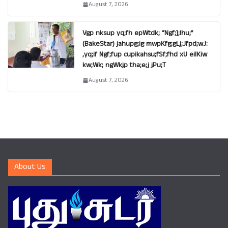
August 7, 2026
Vgp nksup yq;fh epWtdk; “Ngf;];lhu;”
(BakeStar) jahupg;ig mwpKfg;gLj;Jfpd;wJ:
,yq;if Ngf;fup cupikahsu;fSf;fhd xU eilKiw
kw;Wk; ngWkjp tha;e;j jPu;T
August 7, 2026
About Us