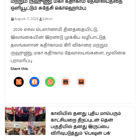
மற்றும் ருஹுணு மகா கதிர்காம தேவாலயத்தை
ஒளியூட்டும் சுதேசி கொஹொம்ப;
August 7, 2026
Editor
2026 எசல பௌர்ணமி தினத்தையிட்டு,
இலங்கையின் இரண்டு முக்கிய வழிபாட்டுத்
தலங்களான கதிர்காமம் கிரி விகாரை மற்றும்
ருஹுணு மகா கதிர்காம தேவாலயங்களை, மூலிகை
பராமரிப்பு
Share this:
காலியில் தனது புதிய மாபெரும்
காட்சியறை திறப்புடன் தென்
பகுதியில் தனது இருப்பை
விரிவுபடுத்தும் ‘பெஷன் பக்’