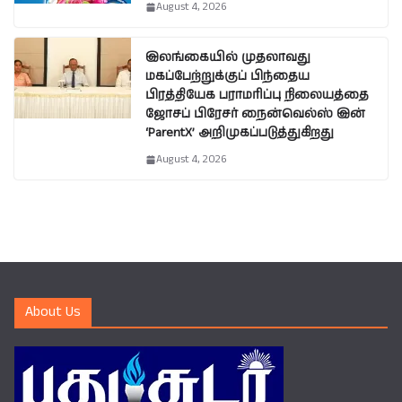
August 4, 2026
இலங்கையில் முதலாவது
மகப்பேற்றுக்குப் பிந்தைய
பிரத்தியேக பராமரிப்பு நிலையத்தை
ஜோசப் பிரேசர் நைன்வெல்ஸ் இன்
‘ParentX’ அறிமுகப்படுத்துகிறது
August 4, 2026
About Us