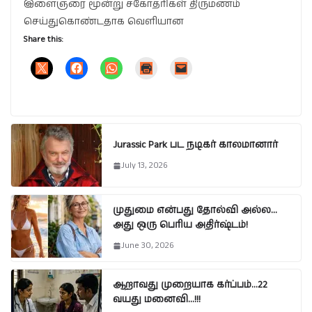
இளைஞரை மூன்று சகோதரிகள் திருமணம்
செய்துகொண்டதாக வெளியான
Share this:
Jurassic Park பட நடிகர் காலமானார்
July 13, 2026
முதுமை என்பது தோல்வி அல்ல…
அது ஒரு பெரிய அதிர்ஷ்டம்!
June 30, 2026
ஆறாவது முறையாக கர்ப்பம்…22
வயது மனைவி…!!!