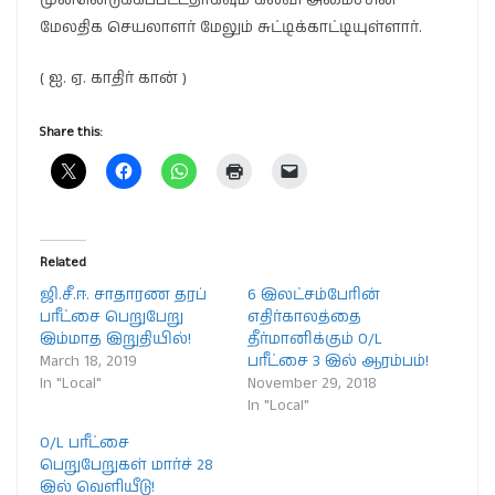
மேலதிக செயலாளர் மேலும் சுட்டிக்காட்டியுள்ளார்.
( ஐ. ஏ. காதிர் கான் )
Share this:
Related
ஜி.சீ.ஈ. சாதாரண தரப்
6 இலட்சம்பேரின்
பரீட்சை பெறுபேறு
எதிர்காலத்தை
இம்மாத இறுதியில்!
தீர்மானிக்கும் O/L
March 18, 2019
பரீட்சை 3 இல் ஆரம்பம்!
In "Local"
November 29, 2018
In "Local"
O/L பரீட்சை
பெறுபேறுகள் மார்ச் 28
இல் வெளியீடு!