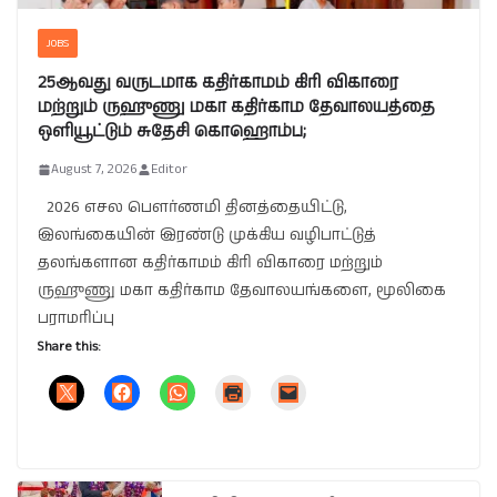
JOBS
25ஆவது வருடமாக கதிர்காமம் கிரி விகாரை
மற்றும் ருஹுணு மகா கதிர்காம தேவாலயத்தை
ஒளியூட்டும் சுதேசி கொஹொம்ப;
August 7, 2026
Editor
2026 எசல பௌர்ணமி தினத்தையிட்டு,
இலங்கையின் இரண்டு முக்கிய வழிபாட்டுத்
தலங்களான கதிர்காமம் கிரி விகாரை மற்றும்
ருஹுணு மகா கதிர்காம தேவாலயங்களை, மூலிகை
பராமரிப்பு
Share this: