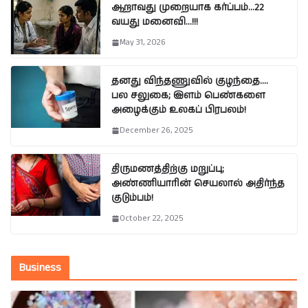
ஆறாவது முறையாக கர்ப்பம்…22
வயது மனைவி…!!!
May 31, 2026
தனது விந்தணுவில் குழந்தை….
பல சலுகை; இளம் பெண்களை
அழைக்கும் உலகப் பிரபலம்!
December 26, 2025
திருமணத்திற்கு மறுப்பு;
அண்ணியாரின் செயலால் அதிர்ந்த
குடும்பம்!
October 22, 2025
Business