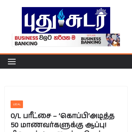
Skip
to
content
LOCAL
O/L பரீட்சை – ‘கொப்பி’அடித்த
50 மாணவர்களுக்கு ஆப்பு!