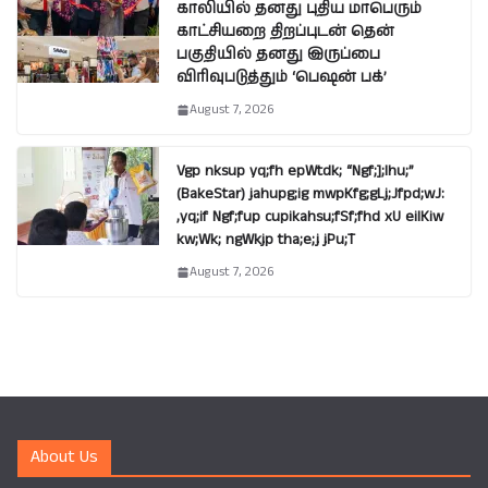
காலியில் தனது புதிய மாபெரும்
காட்சியறை திறப்புடன் தென்
பகுதியில் தனது இருப்பை
விரிவுபடுத்தும் ‘பெஷன் பக்’
August 7, 2026
Vgp nksup yq;fh epWtdk; “Ngf;];lhu;”
(BakeStar) jahupg;ig mwpKfg;gLj;Jfpd;wJ:
,yq;if Ngf;fup cupikahsu;fSf;fhd xU eilKiw
kw;Wk; ngWkjp tha;e;j jPu;T
August 7, 2026
About Us