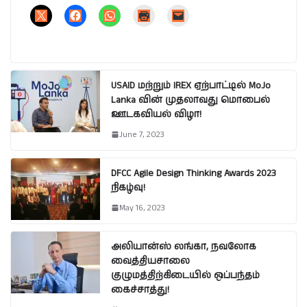
USAID மற்றும் IREX ஏற்பாட்டில் MoJo
Lanka வின் முதலாவது மொபைல்
ஊடகவியல் விழா!
June 7, 2023
DFCC Agile Design Thinking Awards 2023
நிகழ்வு!
May 16, 2023
அலியான்ஸ் லங்கா, நவலோக
வைத்தியசாலை
குழுமத்திற்கிடையில் ஒப்பந்தம்
கைச்சாத்து!