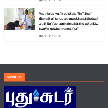
August 7, 2026
Vgp nksup yq;fh epWtdk; “Ngf;];lhu;”
(BakeStar) jahupg;ig mwpKfg;gLj;Jfpd;wJ:
,yq;if Ngf;fup cupikahsu;fSf;fhd xU eilKiw
kw;Wk; ngWkjp tha;e;j jPu;T
August 7, 2026
About Us