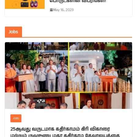
பொருட்களின் விபரங்கள்!
May 16, 2023
Jobs
JOBS
25ஆவது வருடமாக கதிர்காமம் கிரி விகாரை
மற்றும் ருஹுணு மகா கதிர்காம தேவாலயத்தை