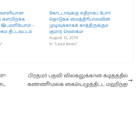
்றவாளியான
கோட்டாவுக்கு எதிராகப் போர்
 களமிறக்க
தொடுக்க மைத்திரிபாலவின்
 இடமளியோம்! –
முடிவுக்காகக் காத்திருக்கும்
கம திட்டவட்டம்
குமார வெல்கம!
August 13, 2019
s"
In "Lead News"
்’!
பிரதமர் பதவி விலகலுக்கான கடிதத்தில்
சேட
கண்ணீர்மல்க கையெழுத்திட்ட மஹிந்த!