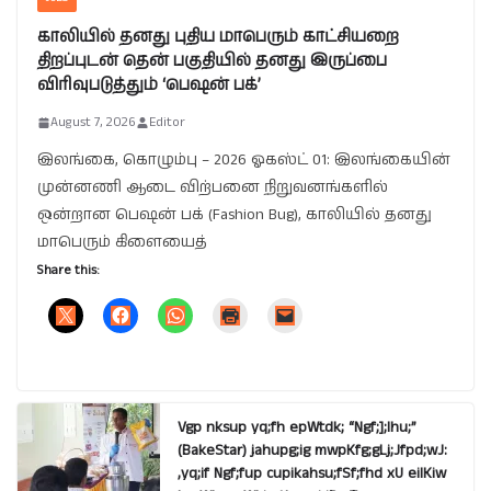
காலியில் தனது புதிய மாபெரும் காட்சியறை
திறப்புடன் தென் பகுதியில் தனது இருப்பை
விரிவுபடுத்தும் ‘பெஷன் பக்’
August 7, 2026
Editor
இலங்கை, கொழும்பு – 2026 ஓகஸ்ட் 01: இலங்கையின்
முன்னணி ஆடை விற்பனை நிறுவனங்களில்
ஒன்றான பெஷன் பக் (Fashion Bug), காலியில் தனது
மாபெரும் கிளையைத்
Share this:
Vgp nksup yq;fh epWtdk; “Ngf;];lhu;”
(BakeStar) jahupg;ig mwpKfg;gLj;Jfpd;wJ:
,yq;if Ngf;fup cupikahsu;fSf;fhd xU eilKiw