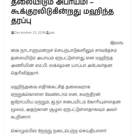
தலையிடும் அபாயம்! –
கூக்குரலிடுகின்றது மஹிந்த
தரப்பு
December 27, 2018
jasi
இலங்
கை நாடாளுமன்றச் செயற்பாடுகளிலும் சர்வதேசம்
தலையிடும் அபாயம் ஏற்பட்டுள்ளது என மஹிந்த
அணியின் எம்.பி. லக்‌ஷ்மன் யாப்பா அபேவர்தன
தெரிவித்தார்.
மஹிந்தவை எதிர்க்கட்சித் தலைவராக
ஏற்றுக்கொள்ள வேண்டாம் என, சுமந்திரன்
ஐரோப்பிய மற்றும், ஐ.நா சபையிடம் கோரியுள்ளதன்
மூலம், அதற்கான சூழல் ஏற்பட்டுள்ளதாகவும் அவர்
கூறினார்.
கொழும்பில் நேற்று நடைபெற்ற செய்தியாளர்