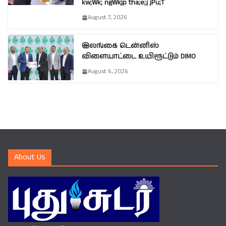
kw;Wk; ngWkjp tha;e;j jPu;T
August 7, 2026
இலங்கை டென்னிஸ்
விளையாட்டை உயிரூட்டும் DIMO
August 6, 2026
About Us