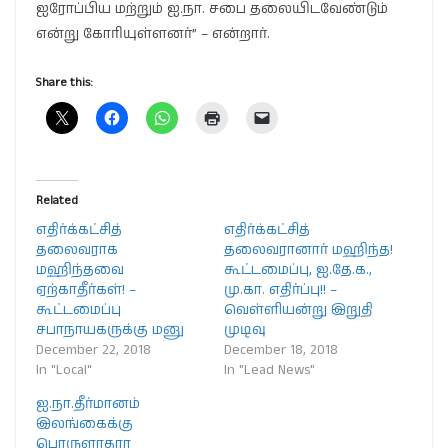
ஐரோப்பிய மற்றும் ஐ.நா. சபை தலையிடவேண்டும்
என்று கோரியுள்ளனர்” – என்றார்.
Share this:
Related
எதிர்க்கட்சித்
எதிர்க்கட்சித்
தலைவராக
தலைவரானார் மஹிந்த!
மஹிந்தவை
கூட்டமைப்பு, ஐ.தே.க.,
ஏற்காதீர்கள்! –
மு.கா. எதிர்ப்பு!! –
கூட்டமைப்பு
வெள்ளியன்று இறுதி
சபாநாயகருக்கு மனு
முடிவு
December 22, 2018
December 18, 2018
In "Local"
In "Lead News"
ஐ.நா.தீர்மானம்
இலங்கைக்கு
பொருளாதார