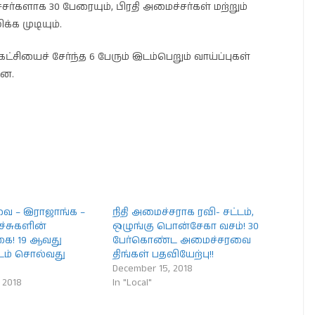
சர்களாக 30 பேரையும், பிரதி அமைச்சர்கள் மற்றும்
்க முடியும்.
்சியைச் சேர்ந்த 6 பேரும் இடம்பெறும் வாய்ப்புகள்
றன.
ை – இராஜாங்க –
நிதி அமைச்சராக ரவி- சட்டம்,
்சுகளின்
ஒழுங்கு பொன்சேகா வசம்! 30
ை! 19 ஆவது
பேர்கொண்ட அமைச்சரவை
ட்டம் சொல்வது
திங்கள் பதவியேற்பு!!
December 15, 2018
 2018
In "Local"