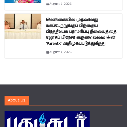
August 4, 2026
இலங்கையில் முதலாவது
மகப்பேற்றுக்குப் பிந்தைய
பிரத்தியேக பராமரிப்பு நிலையத்தை
ஜோசப் பிரேசர் நைன்வெல்ஸ் இன்
‘ParentX’ அறிமுகப்படுத்துகிறது
August 4, 2026
About Us