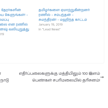
 தேரர்களின்
தமிழர்களை ஏமாற்றுகின்றனர்
 கேளுங்கள்! –
ரணில் – சம்பந்தன் –
ைப்பு
சுமந்திரன்! – மஹிந்த காட்டம்
்லை என ரணில்
January 19, 2019
னேஷ் வலியுறுத்து
In "Lead News"
019
ா
எதிர்ப்பலைகளுக்கு மத்தியிலும் 100 இளம்
– நாடு
பெண்கள் சபரிமலையில் தரிசனம்!