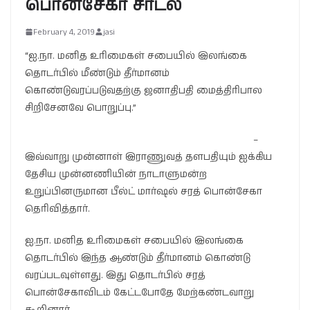
பொன்சேகா சாடல்
February 4, 2019
jasi
“ஐ.நா. மனித உரிமைகள் சபையில் இலங்கை
தொடர்பில் மீண்டும் தீர்மானம்
கொண்டுவரப்படுவதற்கு ஜனாதிபதி மைத்திரிபால
சிறிசேனவே பொறுப்பு.”
–
இவ்வாறு முன்னாள் இராணுவத் தளபதியும் ஐக்கிய
தேசிய முன்னணியின் நாடாளுமன்ற
உறுப்பினருமான பீல்ட் மார்ஷல் சரத் பொன்சேகா
தெரிவித்தார்.
ஐ.நா. மனித உரிமைகள் சபையில் இலங்கை
தொடர்பில் இந்த ஆண்டும் தீர்மானம் கொண்டு
வரப்படவுள்ளது. இது தொடர்பில் சரத்
பொன்சேகாவிடம் கேட்டபோதே மேற்கண்டவாறு
கூறினார்.