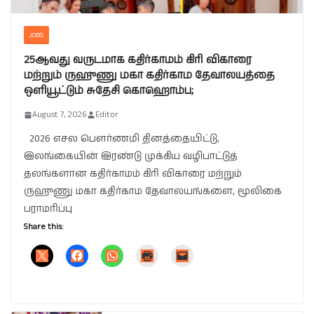
JOBS
25ஆவது வருடமாக கதிர்காமம் கிரி விகாரை
மற்றும் ருஹுணு மகா கதிர்காம தேவாலயத்தை
ஒளியூட்டும் சுதேசி கொஹொம்ப;
August 7, 2026
Editor
2026 எசல பௌர்ணமி தினத்தையிட்டு,
இலங்கையின் இரண்டு முக்கிய வழிபாட்டுத்
தலங்களான கதிர்காமம் கிரி விகாரை மற்றும்
ருஹுணு மகா கதிர்காம தேவாலயங்களை, மூலிகை
பராமரிப்பு
Share this: