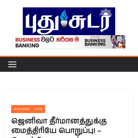
Skip
to
content
LEAD NEWS
LOCAL
ஜெனிவா தீர்மானத்துக்கு
மைத்திரியே பொறுப்பு! –