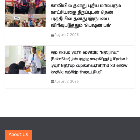
காலியில் தனது புதிய மாபெரும்
காட்சியறை திறப்புடன் தென்
பகுதியில் தனது இருப்பை
விரிவுபடுத்தும் ‘பெஷன் பக்’
August 7, 2026
Vgp nksup yq;fh epWtdk; “Ngf;];lhu;”
(BakeStar) jahupg;ig mwpKfg;gLj;Jfpd;wJ:
,yq;if Ngf;fup cupikahsu;fSf;fhd xU eilKiw
kw;Wk; ngWkjp tha;e;j jPu;T
August 7, 2026
About Us