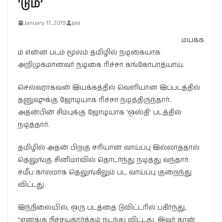
‘டும்’
January 17, 2019
jasi
மயக்க
ம் என்ன படம் மூலம் தமிழில் நடிகையாக
அறிமுகமானவர் நடிகை ரிச்சா கங்கோபாத்யாய்.
செல்வராகவன் இயக்கத்தில் வெளியான இப்படத்தில்
தனுஷுக்கு ஜோடியாக ரிச்சா நடித்திருந்தார்.
அதன்பின் சிம்புக்கு ஜோடியாக ‘ஒஸ்தி’ படத்தில்
நடித்தார்.
தமிழில் அதன் பிறகு சரியான வாய்ப்பு இல்லாததால்
தெலுங்கு சினிமாவில் தொடர்ந்து நடித்து வந்தார்.
சமீப காலமாக தெலுங்கிலும் பட வாய்ப்பு குறைந்து
விட்டது.
இந்நிலையில், ஒரு படத்தை டுவிட்டரில் பகிர்ந்து,
“எனக்கு நிச்சயதார்த்தம் நடந்து விட்டது. இவர் தான்