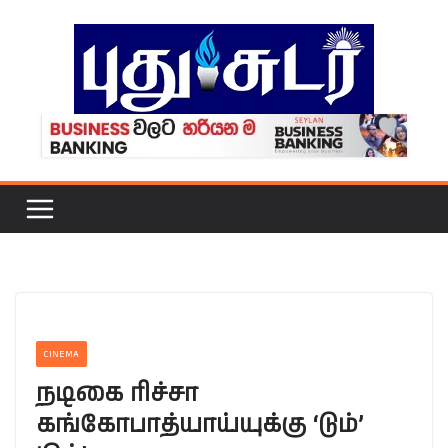
Skip
to
content
CINEMA
நடிகை ரிச்சா
கங்கோபாத்யாய்யுக்கு ‘டும்’