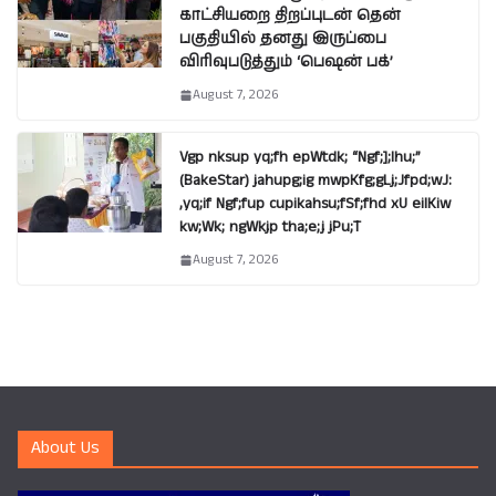
காட்சியறை திறப்புடன் தென்
பகுதியில் தனது இருப்பை
விரிவுபடுத்தும் ‘பெஷன் பக்’
August 7, 2026
Vgp nksup yq;fh epWtdk; “Ngf;];lhu;”
(BakeStar) jahupg;ig mwpKfg;gLj;Jfpd;wJ:
,yq;if Ngf;fup cupikahsu;fSf;fhd xU eilKiw
kw;Wk; ngWkjp tha;e;j jPu;T
August 7, 2026
About Us