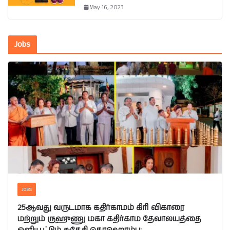
May 16, 2023
Jobs
JOBS
25ஆவது வருடமாக கதிர்காமம் கிரி விகாரை
மற்றும் ருஹுணு மகா கதிர்காம தேவாலயத்தை