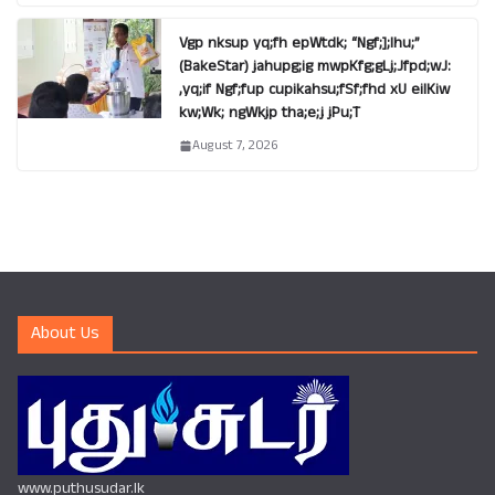
Vgp nksup yq;fh epWtdk; “Ngf;];lhu;”
(BakeStar) jahupg;ig mwpKfg;gLj;Jfpd;wJ:
,yq;if Ngf;fup cupikahsu;fSf;fhd xU eilKiw
kw;Wk; ngWkjp tha;e;j jPu;T
August 7, 2026
About Us
www.puthusudar.lk