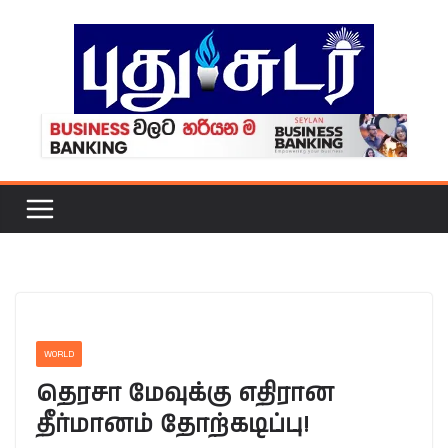
Skip
to
content
WORLD
தெரசா மேவுக்கு எதிரான
தீர்மானம் தோற்கடிப்பு!