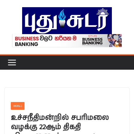
Skip
to
content
WORLD
உச்சநீதிமன்றில் சபரிமலை
வழக்கு 22ஆம் திகதி