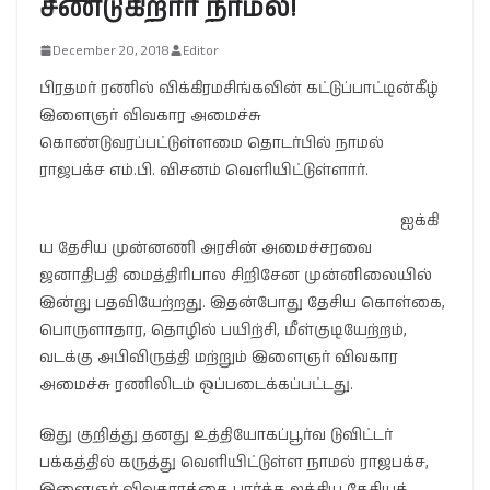
சீண்டுகிறார் நாமல்!
December 20, 2018
Editor
பிரதமர் ரணில் விக்கிரமசிங்கவின் கட்டுப்பாட்டின்கீழ்
இளைஞர் விவகார அமைச்சு
கொண்டுவரப்பட்டுள்ளமை தொடர்பில் நாமல்
ராஜபக்ச எம்.பி. விசனம் வெளியிட்டுள்ளார்.
ஐக்கி
ய தேசிய முன்னணி அரசின் அமைச்சரவை
ஜனாதிபதி மைத்திரிபால சிறிசேன முன்னிலையில்
இன்று பதவியேற்றது. இதன்போது தேசிய கொள்கை,
பொருளாதார, தொழில் பயிற்சி, மீள்குடியேற்றம்,
வடக்கு அபிவிருத்தி மற்றும் இளைஞர் விவகார
அமைச்சு ரணிலிடம் ஒப்படைக்கப்பட்டது.
இது குறித்து தனது உத்தியோகப்பூர்வ டுவிட்டர்
பக்கத்தில் கருத்து வெளியிட்டுள்ள நாமல் ராஜபக்ச,
இளைஞர் விவகாரத்தை பார்க்க ஐக்கிய தேசியக்