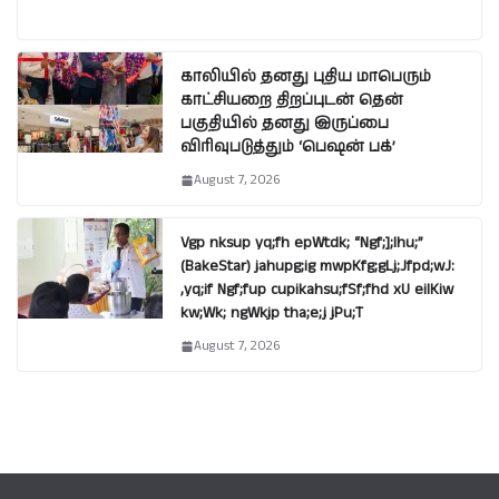
காலியில் தனது புதிய மாபெரும்
காட்சியறை திறப்புடன் தென்
பகுதியில் தனது இருப்பை
விரிவுபடுத்தும் ‘பெஷன் பக்’
August 7, 2026
Vgp nksup yq;fh epWtdk; “Ngf;];lhu;”
(BakeStar) jahupg;ig mwpKfg;gLj;Jfpd;wJ:
,yq;if Ngf;fup cupikahsu;fSf;fhd xU eilKiw
kw;Wk; ngWkjp tha;e;j jPu;T
August 7, 2026