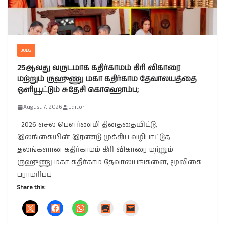
JOBS
25ஆவது வருடமாக கதிர்காமம் கிரி விகாரை
மற்றும் ருஹுணு மகா கதிர்காம தேவாலயத்தை
ஒளியூட்டும் சுதேசி கொஹொம்ப;
August 7, 2026
Editor
2026 எசல பௌர்ணமி தினத்தையிட்டு,
இலங்கையின் இரண்டு முக்கிய வழிபாட்டுத்
தலங்களான கதிர்காமம் கிரி விகாரை மற்றும்
ருஹுணு மகா கதிர்காம தேவாலயங்களை, மூலிகை
பராமரிப்பு
Share this: