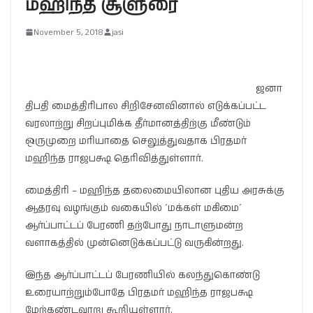
மஹிந்த சூளுரை
November 5, 2018
jasi
ஜனா
திபதி மைத்திரிபால சிறிசேனவினால் எடுக்கப்பட்ட
வரலாற்று சிறப்புமிக்க தீர்மானத்திற்கு மீண்டும்
ஒருமுறை மரியாதை செலுத்துவதாக பிரதமர்
மஹிந்த ராஜபக்ஷ தெரிவித்துள்ளார்.
மைத்திரி – மஹிந்த தலைமையிலான புதிய அரசுக்கு
ஆதரவு வழங்கும் வகையில் ´மக்கள் மகிமை´
ஆர்ப்பாட்டப் பேரணி தற்போது நாடாளுமன்ற
வளாகத்தில் முன்னெடுக்கப்பட்டு வருகின்றது.
இந்த ஆர்ப்பாட்டப் பேரணியில் கலந்துகொண்டு
உரையாற்றும்போதே பிரதமர் மஹிந்த ராஜபக்ஷ
மேற்கண்டவாறு கூறியுள்ளார்.