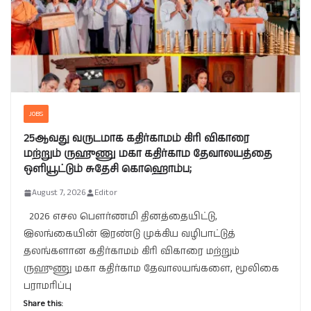
JOBS
25ஆவது வருடமாக கதிர்காமம் கிரி விகாரை
மற்றும் ருஹுணு மகா கதிர்காம தேவாலயத்தை
ஒளியூட்டும் சுதேசி கொஹொம்ப;
August 7, 2026
Editor
2026 எசல பௌர்ணமி தினத்தையிட்டு,
இலங்கையின் இரண்டு முக்கிய வழிபாட்டுத்
தலங்களான கதிர்காமம் கிரி விகாரை மற்றும்
ருஹுணு மகா கதிர்காம தேவாலயங்களை, மூலிகை
பராமரிப்பு
Share this: