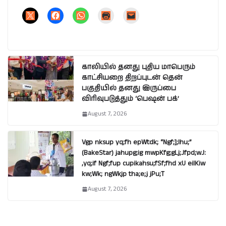
காலியில் தனது புதிய மாபெரும்
காட்சியறை திறப்புடன் தென்
பகுதியில் தனது இருப்பை
விரிவுபடுத்தும் ‘பெஷன் பக்’
August 7, 2026
Vgp nksup yq;fh epWtdk; “Ngf;];lhu;”
(BakeStar) jahupg;ig mwpKfg;gLj;Jfpd;wJ:
,yq;if Ngf;fup cupikahsu;fSf;fhd xU eilKiw
kw;Wk; ngWkjp tha;e;j jPu;T
August 7, 2026