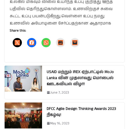
உலகில் மிகவும் விலை உயர்ந்த உப்பு குறித்து இந்த
பதிவில் தெரிந்துகொள்ளலாம். உணவிற்குச் சுவை
கூட்ட உப்பு பயன்படுகிறது.வெள்ளை உப்பு நமது
உணவில் அயோடினை சேர்ப்பதற்கான ஆதாரமாக
Share this:
USAID மற்றும் IREX ஏற்பாட்டில் MoJo
Lanka வின் முதலாவது மொபைல்
ஊடகவியல் விழா!
June 7, 2023
DFCC Agile Design Thinking Awards 2023
நிகழ்வு!
May 16, 2023