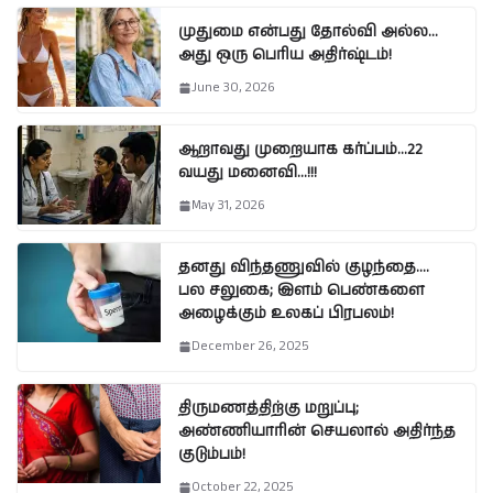
முதுமை என்பது தோல்வி அல்ல…
அது ஒரு பெரிய அதிர்ஷ்டம்!
June 30, 2026
ஆறாவது முறையாக கர்ப்பம்…22
வயது மனைவி…!!!
May 31, 2026
தனது விந்தணுவில் குழந்தை….
பல சலுகை; இளம் பெண்களை
அழைக்கும் உலகப் பிரபலம்!
December 26, 2025
திருமணத்திற்கு மறுப்பு;
அண்ணியாரின் செயலால் அதிர்ந்த
குடும்பம்!
October 22, 2025