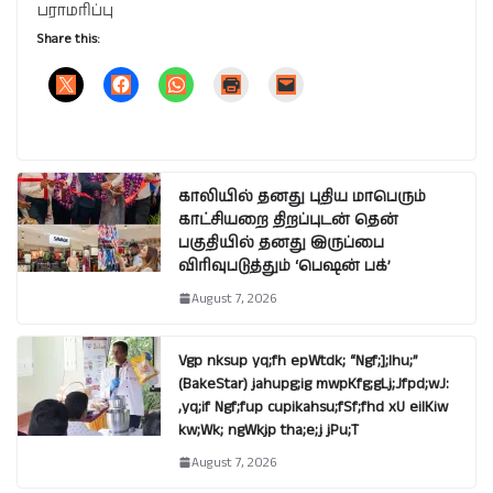
பராமரிப்பு
Share this:
காலியில் தனது புதிய மாபெரும்
காட்சியறை திறப்புடன் தென்
பகுதியில் தனது இருப்பை
விரிவுபடுத்தும் ‘பெஷன் பக்’
August 7, 2026
Vgp nksup yq;fh epWtdk; “Ngf;];lhu;”
(BakeStar) jahupg;ig mwpKfg;gLj;Jfpd;wJ:
,yq;if Ngf;fup cupikahsu;fSf;fhd xU eilKiw
kw;Wk; ngWkjp tha;e;j jPu;T
August 7, 2026