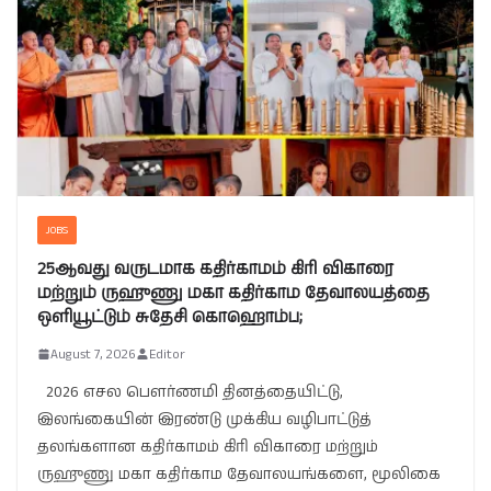
JOBS
25ஆவது வருடமாக கதிர்காமம் கிரி விகாரை
மற்றும் ருஹுணு மகா கதிர்காம தேவாலயத்தை
ஒளியூட்டும் சுதேசி கொஹொம்ப;
August 7, 2026
Editor
2026 எசல பௌர்ணமி தினத்தையிட்டு,
இலங்கையின் இரண்டு முக்கிய வழிபாட்டுத்
தலங்களான கதிர்காமம் கிரி விகாரை மற்றும்
ருஹுணு மகா கதிர்காம தேவாலயங்களை, மூலிகை